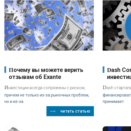
Почему вы можете верить
Dash Core Group создает
отзывам об Exante
инвести
И
D
нвестиции всегда сопряжены с риском,
ash стартап
причем не только из-за рыночных проблем,
финансироват
но и из-за
принимает
читать статью