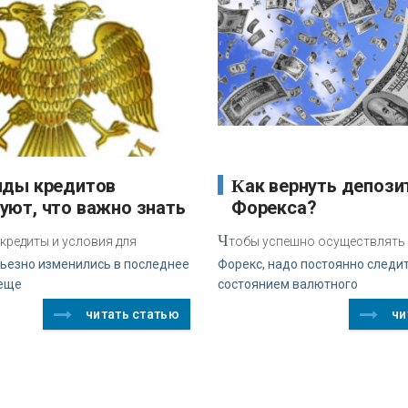
Как вернуть депозит из
уют, что важно знать
Форекса?
Ч
кредиты и условия для
тобы успешно осуществлять
ьезно изменились в последнее
Форекс, надо постоянно следит
 еще
состоянием валютного
читать статью
чи