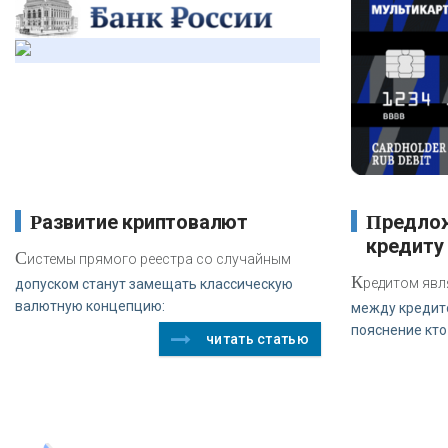
Развитие криптовалют
Предложения банка ВТБ 24 по
кредиту
С
истемы прямого реестра со случайным
К
редитом явл
допуском станут замещать классическую
валютную концепцию:
между кредит
пояснение кто
читать статью