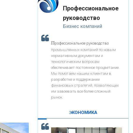
«Интервью»
-- Лучшее, что можно сделать с хорошим советом, это
«ЗАПСИБКОМБАНК»
Профессиональное
пропустить его мимо ушей. Он никогда не бывает
полезен никому, кроме того, кто его дал.
руководство
-- Люблю давать советы и очень не люблю, когда их
«РОСЕВРОБАНК»
Бизнес компаний
дают мне.
«ПРЕСС-СЛУЖБА ВТБ24»
П
рофессиональное руководство
промышленных компаний по новым
нормативным документам и
«АВТОГРАДБАНК»
технологическим вопросам
обеспечивает постоянное процветание.
Мы помогаем нашим клиентам в
«ПРОМРЕГИОНБАНК»
разработке и поддержании
финансовых стратегий, позволяющих
им завоевать все более сложный
С
корость - один из главных трендов в
ОНАС
рынок.
кредитовании бизнеса - «Интервью»
КОНТАКТЫ
ЭКОНОМИКА