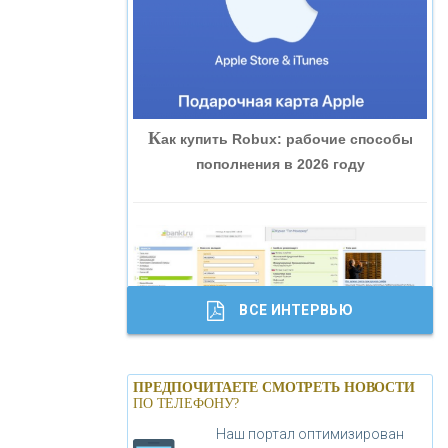
«ВНЕШПРОМБАНК»
«БАНК ЮГРА»
К
ак купить Robux: рабочие способы
«БАНК ГЛОБЭКС»
пополнения в 2026 году
«СОВКОМБАНК»
«ТРАСТ»
ВСЕ ИНТЕРВЬЮ
«ГАЗПРОМБАНК»
Б
анки.ру обновил логотип впервые за
«МОСКОВСКИЙ КРЕДИТНЫЙ
ПРЕДПОЧИТАЕТЕ СМОТРЕТЬ НОВОСТИ
19 лет - «Лента новостей»
ПО ТЕЛЕФОНУ?
БАНК»
Наш портал оптимизирован