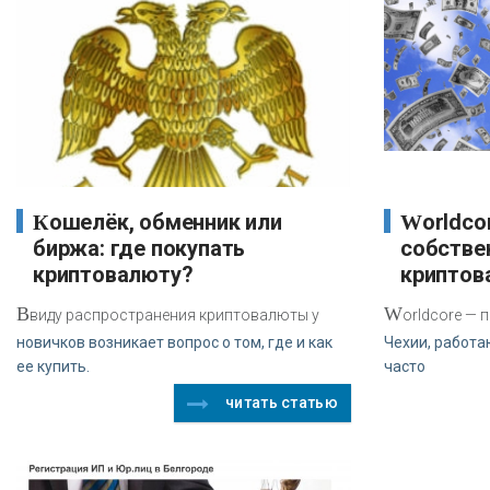
Кошелёк, обменник или
Worldcore представила
биржа: где покупать
собстве
криптовалюту?
криптов
В
W
виду распространения криптовалюты у
orldcore —
новичков возникает вопрос о том, где и как
Чехии, работа
ее купить.
часто
читать статью