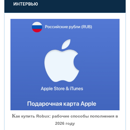
«ПРОМСВЯЗЬБАНК»
ИНТЕРВЬЮ
«НОВИКОМБАНК»
«СМП БАНК»
«ВНЕШПРОМБАНК»
«БАНК ЮГРА»
«БАНК ГЛОБЭКС»
«СОВКОМБАНК»
К
ак купить Robux: рабочие способы пополнения в
2026 году
«ТРАСТ»