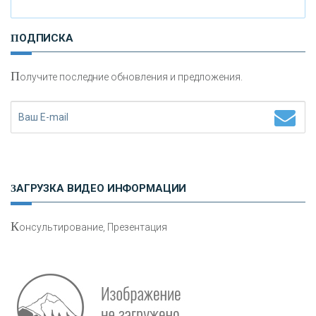
И
нвестиционные золотые монеты как средство
ПОДПИСКА
сохранения и увеличения капитала
П
олучите последние обновления и предложения.
Н
етворкинг для предпринимателей
ЗАГРУЗКА ВИДЕО ИНФОРМАЦИИ
К
онсультирование, Презентация