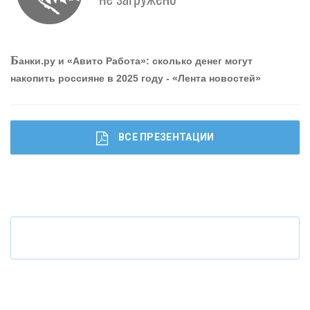
О
шибки при покупке подержанного авто
Р
абота мечты. Что банки делают для того, чтобы
Б
анки.ру и «Авито Работа»: сколько денег могут
привлечь и удержать персонал - «Интервью»
накопить россияне в 2025 году - «Лента новостей»
ВСЕ ПРЕЗЕНТАЦИИ
Ч
то будет с наличными деньгами при цифровом
рубле