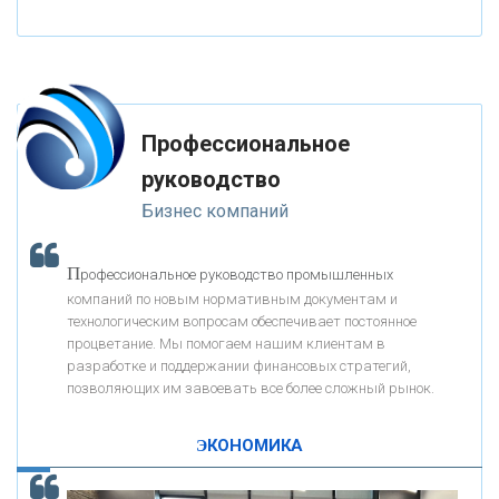
«НАЦИОНАЛЬНЫЙ КЛИРИНГОВЫЙ ЦЕНТР»
«ФК ОТКРЫТИЕ»
Профессиональное
«ЗАПСИБКОМБАНК»
руководство
Бизнес компаний
«РОСЕВРОБАНК»
П
рофессиональное руководство промышленных
«ПРЕСС-СЛУЖБА ВТБ24»
компаний по новым нормативным документам и
технологическим вопросам обеспечивает постоянное
процветание. Мы помогаем нашим клиентам в
«АВТОГРАДБАНК»
разработке и поддержании финансовых стратегий,
позволяющих им завоевать все более сложный рынок.
К
ак Система быстрых платежей за пять лет
«ПРОМРЕГИОНБАНК»
изменила финансовый рынок - «Интервью»
ЭКОНОМИКА
ОНАС