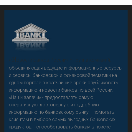
А
двокат it
«Н
овости Банков России» – группа компаний,
объединяющая ведущие информационные ресурсы
и сервисы банковской и финансовой тематики на
одном портале в кратчайшие сроки опубликовать
Р
езкого разворота на рынке автокредитов не
информацию и новости банков по всей России.
предвидится - «Интервью»
«Наши задачи» - предоставлять самую
оперативную, достоверную и подробную
информацию по банковскому рынку; - помогать
клиентам в выборе самых выгодных банковских
продуктов; - способствовать банкам в поиске