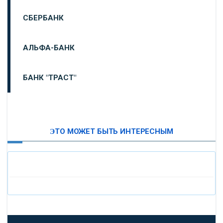
СБЕРБАНК
АЛЬФА-БАНК
БАНК "ТРАСТ"
ВТБ24
ЭТО МОЖЕТ БЫТЬ ИНТЕРЕСНЫМ
«МОСКОВСКИЙ ИНДУСТРИАЛЬНЫЙ БАНК»
«ПАО МОСОБЛБАНК»
«БАНК САНКТ-ПЕТЕРБУРГ»