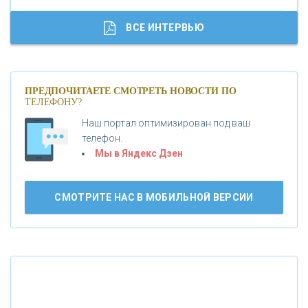
«ГАЗПРОМБАНК»
ВСЕ ИНТЕРВЬЮ
«МОСКОВСКИЙ КРЕДИТНЫЙ БАНК»
ПРЕДПОЧИТАЕТЕ СМОТРЕТЬ НОВОСТИ ПО
ТЕЛЕФОНУ?
«АБСОЛЮТ БАНК»
Наш портал оптимизирован под ваш
телефон.
Б
«БАНК ВОЗРОЖДЕНИЕ»
анки.ру обновил логотип впервые за 19 лет -
Мы в Яндекс Дзен
«Лента новостей»
АО «КРЕДИТ ЕВРОПА БАНК»
СМОТРИТЕ НАС В МОБИЛЬНОЙ ВЕРСИИ
«ТАТФОНДБАНК»
«РОССИЙСКИЙ КАПИТАЛ»