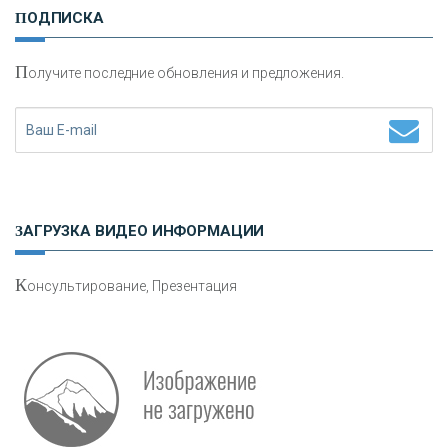
ПОДПИСКА
сохранения и увеличения капитала
П
олучите последние обновления и предложения.
Н
етворкинг для предпринимателей
ЗАГРУЗКА ВИДЕО ИНФОРМАЦИИ
К
онсультирование, Презентация
Р
абота мечты. Что банки делают для того, чтобы
привлечь и удержать персонал - «Интервью»