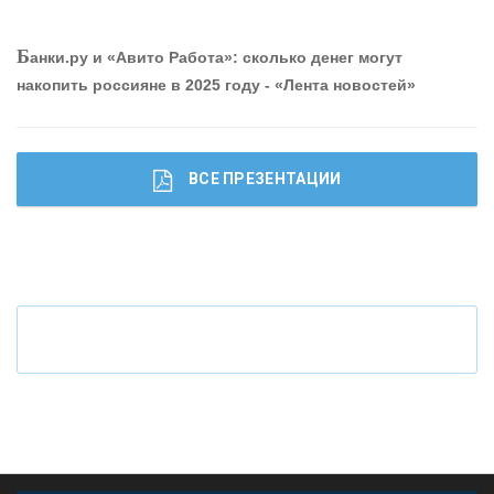
О
шибки при покупке подержанного авто
Б
анки.ру и «Авито Работа»: сколько денег могут
накопить россияне в 2025 году - «Лента новостей»
ВСЕ ПРЕЗЕНТАЦИИ
Ч
то будет с наличными деньгами при цифровом
рубле