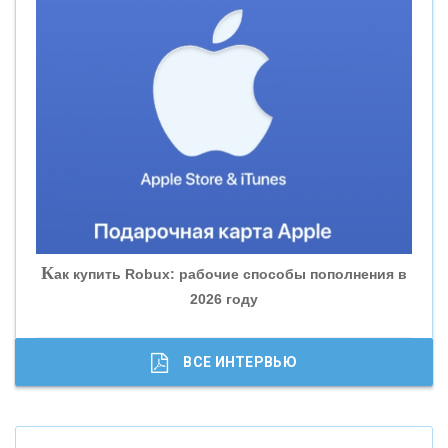
«СМП БАНК»
«ВНЕШПРОМБАНК»
«БАНК ЮГРА»
«БАНК ГЛОБЭКС»
«СОВКОМБАНК»
К
ак купить Robux: рабочие способы пополнения в
2026 году
«ТРАСТ»
«ГАЗПРОМБАНК»
ВСЕ ИНТЕРВЬЮ
«МОСКОВСКИЙ КРЕДИТНЫЙ БАНК»