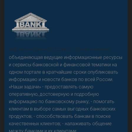
А
двокат it
Р
езкого разворота на рынке автокредитов не
«Н
овости Банков России» – группа компаний,
предвидится - «Интервью»
объединяющая ведущие информационные ресурсы
и сервисы банковской и финансовой тематики на
одном портале в кратчайшие сроки опубликовать
информацию и новости банков по всей России.
«Наши задачи» - предоставлять самую
оперативную, достоверную и подробную
информацию по банковскому рынку; - помогать
клиентам в выборе самых выгодных банковских
продуктов; - способствовать банкам в поиске
качественных клиентов; - налаживать общение
между банками и их клиентами.