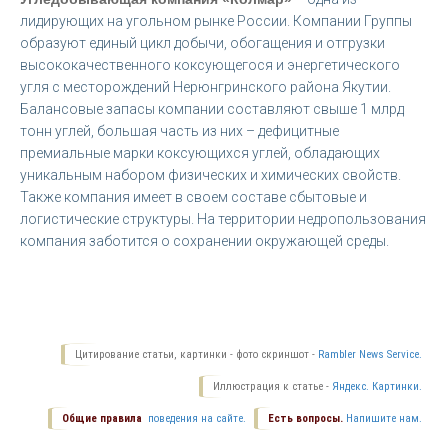
лидирующих на угольном рынке России. Компании Группы
образуют единый цикл добычи, обогащения и отгрузки
высококачественного коксующегося и энергетического
угля с месторождений Нерюнгринского района Якутии.
Балансовые запасы компании составляют свыше 1 млрд
тонн углей, большая часть из них – дефицитные
премиальные марки коксующихся углей, обладающих
уникальным набором физических и химических свойств.
Также компания имеет в своем составе сбытовые и
логистические структуры. На территории недропользования
компания заботится о сохранении окружающей среды.
Цитирование статьи, картинки - фото скриншот -
Rambler News Service.
Иллюстрация к статье -
Яндекс. Картинки.
Общие правила
поведения на сайте.
Есть вопросы.
Напишите нам.