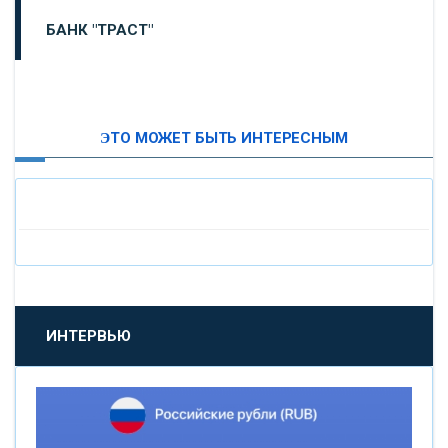
БАНК "ТРАСТ"
ВТБ24
ЭТО МОЖЕТ БЫТЬ ИНТЕРЕСНЫМ
«МОСКОВСКИЙ ИНДУСТРИАЛЬНЫЙ БАНК»
«ПАО МОСОБЛБАНК»
«БАНК САНКТ-ПЕТЕРБУРГ»
«ПРОМСВЯЗЬБАНК»
ИНТЕРВЬЮ
«НОВИКОМБАНК»