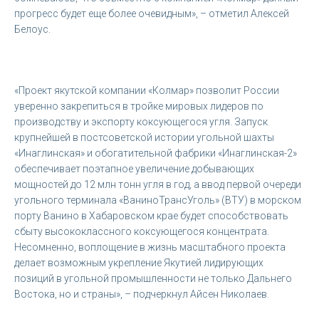
прогресс будет еще более очевидным», – отметил Алексей
Белоус.
«Проект якутской компании «Колмар» позволит России
уверенно закрепиться в тройке мировых лидеров по
производству и экспорту коксующегося угля. Запуск
крупнейшей в постсоветской истории угольной шахты
«Инаглинская» и обогатительной фабрики «Инаглинская-2»
обеспечивает поэтапное увеличение добывающих
мощностей до 12 млн тонн угля в год, а ввод первой очереди
угольного терминала «ВаниноТрансУголь» (ВТУ) в морском
порту Ванино в Хабаровском крае будет способствовать
сбыту высококлассного коксующегося концентрата.
Несомненно, воплощение в жизнь масштабного проекта
делает возможным укрепление Якутией лидирующих
позиций в угольной промышленности не только Дальнего
Востока, но и страны», – подчеркнул Айсен Николаев.