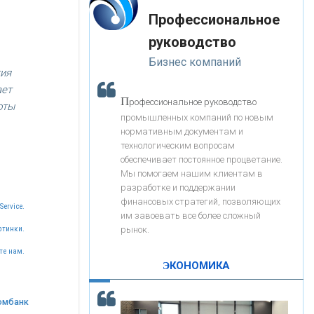
«Интервью»
-- Лучшее, что можно сделать с хорошим советом, это
«ЗАПСИБКОМБАНК»
Профессиональное
пропустить его мимо ушей. Он никогда не бывает
полезен никому, кроме того, кто его дал.
руководство
-- Люблю давать советы и очень не люблю, когда их
«РОСЕВРОБАНК»
Бизнес компаний
дают мне.
тия
ает
«ПРЕСС-СЛУЖБА ВТБ24»
П
рофессиональное руководство
оты
промышленных компаний по новым
нормативным документам и
«АВТОГРАДБАНК»
технологическим вопросам
обеспечивает постоянное процветание.
Мы помогаем нашим клиентам в
«ПРОМРЕГИОНБАНК»
разработке и поддержании
финансовых стратегий, позволяющих
Service.
им завоевать все более сложный
С
корость - один из главных трендов в
ОНАС
рынок.
ртинки.
кредитовании бизнеса - «Интервью»
те нам.
КОНТАКТЫ
ЭКОНОМИКА
омбанк