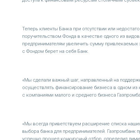
доступа к финансовым ресурсам столичным субъект
Теперь клиенты Банка при отсутствии или недостат
поручительством Фонда в качестве одного из видов
предпринимателям увеличить сумму привлекаемых 
с Фондом берет на себя Банк.
«Мы сделали важный шаг, направленный на поддерж
осуществлять финансирование бизнеса в одном из к
с компаниями малого и среднего бизнеса Газпромб
«Мы всегда приветствуем расширение списка наших
выбора банка для предпринимателей. Газпромбанк п
успешно прошел конкурсный отбор, определил лимит