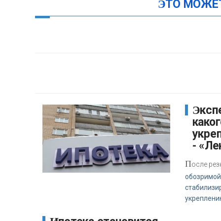
ЭТО МОЖЕ
Эксперт сообщил, до
каког
укреп
- «Ле
П
осле рез
обозримой
стабилизир
укреплени