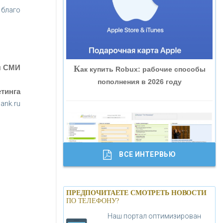
 благо
«ВНЕШПРОМБАНК»
«БАНК ЮГРА»
я СМИ
К
ак купить Robux: рабочие способы
«БАНК ГЛОБЭКС»
пополнения в 2026 году
тинга
«СОВКОМБАНК»
ank.ru
«ТРАСТ»
ВСЕ ИНТЕРВЬЮ
«ГАЗПРОМБАНК»
Б
анки.ру обновил логотип впервые за
«МОСКОВСКИЙ КРЕДИТНЫЙ
ПРЕДПОЧИТАЕТЕ СМОТРЕТЬ НОВОСТИ
19 лет - «Лента новостей»
ПО ТЕЛЕФОНУ?
БАНК»
Наш портал оптимизирован