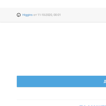
Higgins
от
11-10-2020, 00:01
Д