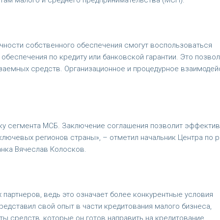
ам малого и среднего предпринимательства (МСП).
очности собственного обеспечения смогут воспользоваться
 обеспечения по кредиту или банковской гарантии. Это позвол
заемных средств. Организационное и процедурное взаимодей
ку сегмента МСБ. Заключение соглашения позволит эффекти
лючевых регионов страны», – отметил начальник Центра по р
анка Вячеслав Колосков.
 партнеров, ведь это означает более конкурентные условия
редставил свой опыт в части кредитования малого бизнеса,
ы средств, которые он готов направить на кредитование