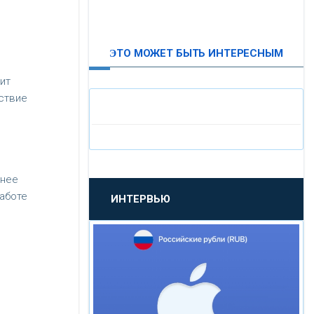
ВТБ24
ЭТО МОЖЕТ БЫТЬ ИНТЕРЕСНЫМ
«МОСКОВСКИЙ
ИНДУСТРИАЛЬНЫЙ БАНК»
ит
ствие
«ПАО МОСОБЛБАНК»
«БАНК САНКТ-ПЕТЕРБУРГ»
внее
аботе
ИНТЕРВЬЮ
«ПРОМСВЯЗЬБАНК»
«НОВИКОМБАНК»
«СМП БАНК»