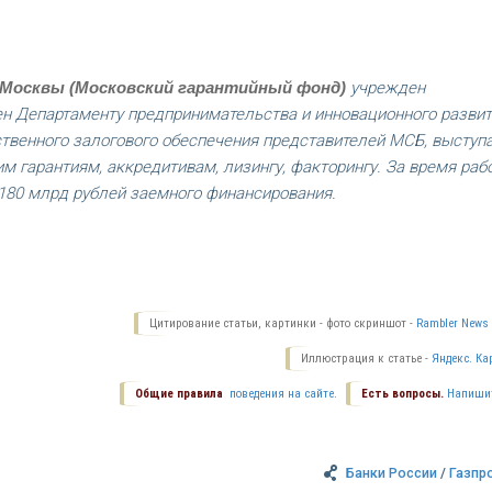
 Москвы (Московский гарантийный фонд)
учрежден
ен Департаменту предпринимательства и инновационного разви
твенного залогового обеспечения представителей МСБ, выступ
м гарантиям, аккредитивам, лизингу, факторингу. За время раб
80 млрд рублей заемного финансирования.
Цитирование статьи, картинки - фото скриншот -
Rambler News 
Иллюстрация к статье -
Яндекс. Ка
Общие правила
поведения на сайте.
Есть вопросы.
Напиши
Банки России
/
Газпр