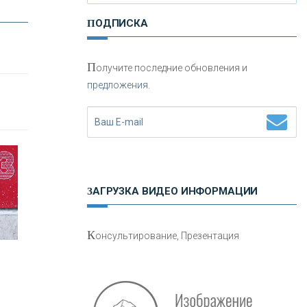
ПОДПИСКА
П
олучите последние обновления и
предложения.
Н
етворкинг для предпринимателей
ЗАГРУЗКА ВИДЕО ИНФОРМАЦИИ
О
шибки при покупке подержанного
К
онсультирование, Презентация
авто