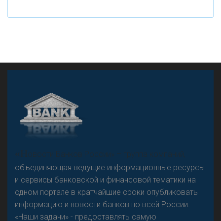
рубле
А
двокат it
«Н
овости Банков России» – группа компаний,
объединяющая ведущие информационные ресурсы
и сервисы банковской и финансовой тематики на
одном портале в кратчайшие сроки опубликовать
Р
езкого разворота на рынке автокредитов не
информацию и новости банков по всей России.
предвидится - «Интервью»
«Наши задачи» - предоставлять самую