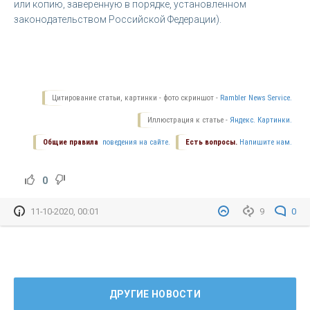
или копию, заверенную в порядке, установленном
законодательством Российской Федерации).
Цитирование статьи, картинки - фото скриншот -
Rambler News Service.
Иллюстрация к статье -
Яндекс. Картинки.
Общие правила
поведения на сайте.
Есть вопросы.
Напишите нам.
0
11-10-2020, 00:01
9
0
ДРУГИЕ НОВОСТИ