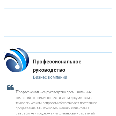
«ТАТФОНДБАНК»
«РОССИЙСКИЙ КАПИТАЛ»
«НАЦИОНАЛЬНЫЙ КЛИРИНГОВЫЙ ЦЕНТР»
«ФК ОТКРЫТИЕ»
Профессиональное
«ЗАПСИБКОМБАНК»
руководство
Бизнес компаний
«РОСЕВРОБАНК»
П
рофессиональное руководство промышленных
«ПРЕСС-СЛУЖБА ВТБ24»
компаний по новым нормативным документам и
технологическим вопросам обеспечивает постоянное
процветание. Мы помогаем нашим клиентам в
«АВТОГРАДБАНК»
разработке и поддержании финансовых стратегий,