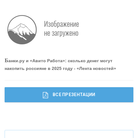
О
шибки при покупке подержанного авто
Р
абота мечты. Что банки делают для того, чтобы
Б
анки.ру и «Авито Работа»: сколько денег могут
привлечь и удержать персонал - «Интервью»
накопить россияне в 2025 году - «Лента новостей»
ВСЕ ПРЕЗЕНТАЦИИ
Ч
то будет с наличными деньгами при цифровом