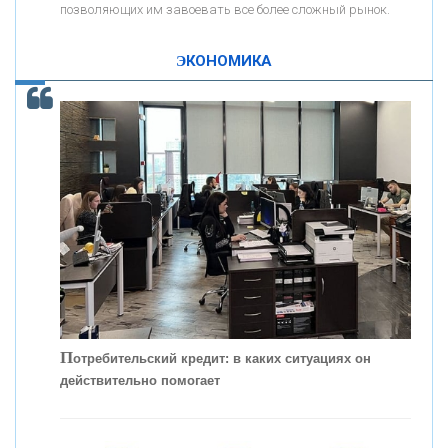
позволяющих им завоевать все более сложный рынок.
К
ак Система быстрых платежей за пять лет
«ПРОМРЕГИОНБАНК»
изменила финансовый рынок - «Интервью»
ЭКОНОМИКА
ОНАС
КОНТАКТЫ
П
отребительский кредит: в каких ситуациях он
действительно помогает
С
корость - один из главных трендов в
кредитовании бизнеса - «Интервью»