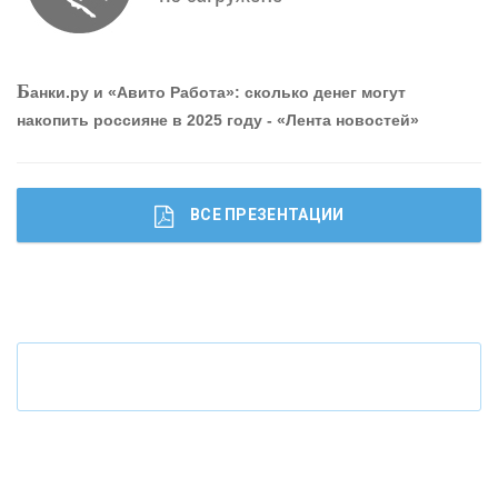
О
шибки при покупке подержанного авто
Р
абота мечты. Что банки делают для того, чтобы
Б
анки.ру и «Авито Работа»: сколько денег могут
привлечь и удержать персонал - «Интервью»
накопить россияне в 2025 году - «Лента новостей»
ВСЕ ПРЕЗЕНТАЦИИ
Ч
то будет с наличными деньгами при цифровом
рубле