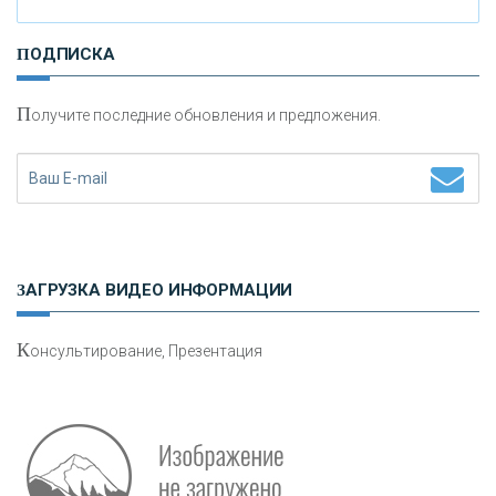
И
нвестиционные золотые монеты как средство
ПОДПИСКА
сохранения и увеличения капитала
П
олучите последние обновления и предложения.
Н
етворкинг для предпринимателей
ЗАГРУЗКА ВИДЕО ИНФОРМАЦИИ
К
онсультирование, Презентация