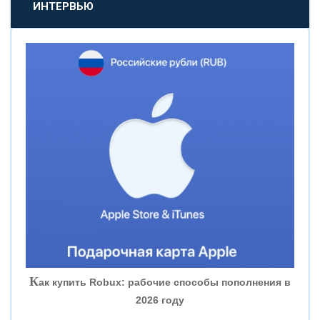
«ПРОМСВЯЗЬБАНК»
ИНТЕРВЬЮ
«НОВИКОМБАНК»
«СМП БАНК»
«ВНЕШПРОМБАНК»
«БАНК ЮГРА»
«БАНК ГЛОБЭКС»
«СОВКОМБАНК»
К
ак купить Robux: рабочие способы пополнения в
2026 году
«ТРАСТ»