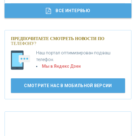
«ГАЗПРОМБАНК»
ВСЕ ИНТЕРВЬЮ
«МОСКОВСКИЙ КРЕДИТНЫЙ БАНК»
ПРЕДПОЧИТАЕТЕ СМОТРЕТЬ НОВОСТИ ПО
ТЕЛЕФОНУ?
«АБСОЛЮТ БАНК»
Наш портал оптимизирован под ваш
телефон.
Б
«БАНК ВОЗРОЖДЕНИЕ»
анки.ру обновил логотип впервые за 19 лет -
Мы в Яндекс Дзен
«Лента новостей»
АО «КРЕДИТ ЕВРОПА БАНК»
СМОТРИТЕ НАС В МОБИЛЬНОЙ ВЕРСИИ
«ТАТФОНДБАНК»
«РОССИЙСКИЙ КАПИТАЛ»