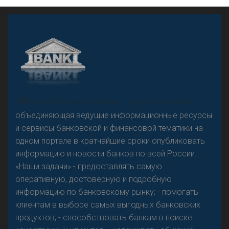
А
двокат it
«Н
овости Банков России» – группа компаний,
объединяющая ведущие информационные ресурсы
и сервисы банковской и финансовой тематики на
одном портале в кратчайшие сроки опубликовать
Р
езкого разворота на рынке автокредитов не
информацию и новости банков по всей России.
предвидится - «Интервью»
«Наши задачи» - предоставлять самую
оперативную, достоверную и подробную
информацию по банковскому рынку; - помогать
клиентам в выборе самых выгодных банковских
продуктов; - способствовать банкам в поиске