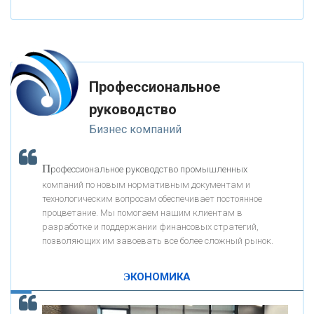
«НАЦИОНАЛЬНЫЙ КЛИРИНГОВЫЙ ЦЕНТР»
«ФК ОТКРЫТИЕ»
Профессиональное
«ЗАПСИБКОМБАНК»
руководство
Бизнес компаний
«РОСЕВРОБАНК»
П
рофессиональное руководство промышленных
«ПРЕСС-СЛУЖБА ВТБ24»
компаний по новым нормативным документам и
технологическим вопросам обеспечивает постоянное
процветание. Мы помогаем нашим клиентам в
«АВТОГРАДБАНК»
разработке и поддержании финансовых стратегий,
позволяющих им завоевать все более сложный рынок.
К
ак Система быстрых платежей за пять лет
«ПРОМРЕГИОНБАНК»
изменила финансовый рынок - «Интервью»
ЭКОНОМИКА
ОНАС