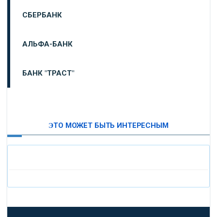
СБЕРБАНК
АЛЬФА-БАНК
БАНК "ТРАСТ"
ВТБ24
ЭТО МОЖЕТ БЫТЬ ИНТЕРЕСНЫМ
«МОСКОВСКИЙ ИНДУСТРИАЛЬНЫЙ БАНК»
«ПАО МОСОБЛБАНК»
«БАНК САНКТ-ПЕТЕРБУРГ»