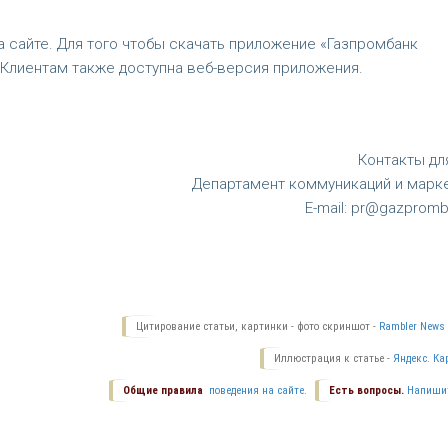
 сайте. Для того чтобы скачать приложение «Газпромбанк
y. Клиентам также доступна веб-версия приложения.
Контакты д
Департамент коммуникаций и марк
E-mail: pr@gazpromb
Цитирование статьи, картинки - фото скриншот -
Rambler News 
Иллюстрация к статье -
Яндекс. Ка
Общие правила
поведения на сайте.
Есть вопросы.
Напиши