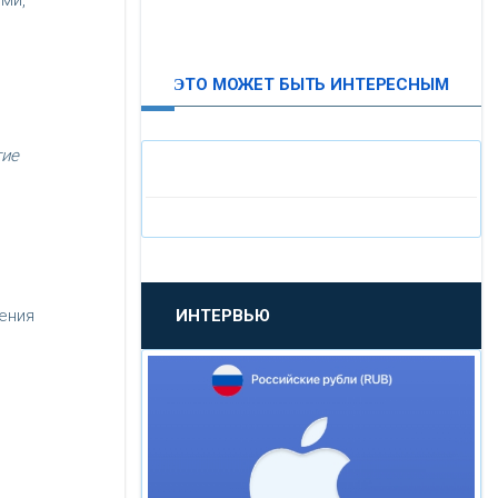
ми,
ВТБ24
ЭТО МОЖЕТ БЫТЬ ИНТЕРЕСНЫМ
«МОСКОВСКИЙ
ИНДУСТРИАЛЬНЫЙ БАНК»
тие
«ПАО МОСОБЛБАНК»
«БАНК САНКТ-ПЕТЕРБУРГ»
ИНТЕРВЬЮ
ения
«ПРОМСВЯЗЬБАНК»
«НОВИКОМБАНК»
«СМП БАНК»