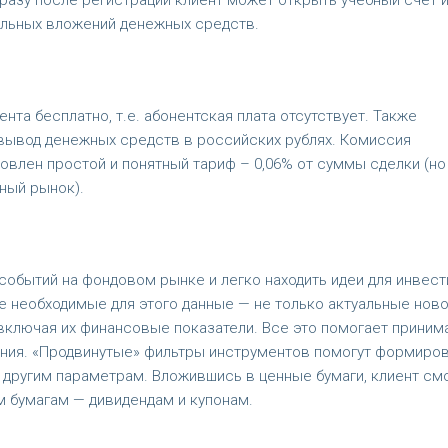
разу после регистрации клиент может открыть учебный счет 
альных вложений денежных средств.
нта бесплатно, т.е. абонентская плата отсутствует. Также
вывод денежных средств в российских рублях. Комиссия
влен простой и понятный тариф – 0,06% от суммы сделки (но
тный рынок).
событий на фондовом рынке и легко находить идеи для инвест
е необходимые для этого данные — не только актуальные ново
 включая их финансовые показатели. Все это помогает приним
ия. «Продвинутые» фильтры инструментов помогут формиро
и другим параметрам. Вложившись в ценные бумаги, клиент см
м бумагам — дивидендам и купонам.