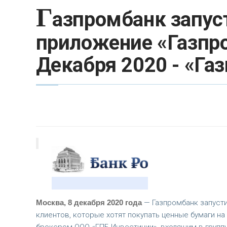
Г
азпромбанк запус
приложение «Газпр
Декабря 2020 - «Га
Москва, 8 декабря 2020 года
— Газпромбанк запусти
клиентов, которые хотят покупать ценные бумаги 