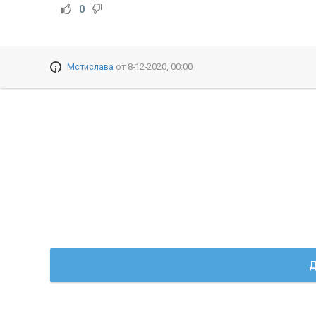
0
Мстислава
от
8-12-2020, 00:00
Д