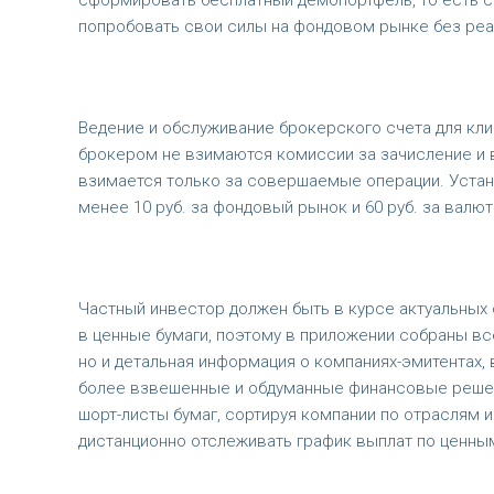
сформировать бесплатный демопортфель, то есть с
попробовать свои силы на фондовом рынке без ре
Ведение и обслуживание брокерского счета для клие
брокером не взимаются комиссии за зачисление и 
взимается только за совершаемые операции. Устано
менее 10 руб. за фондовый рынок и 60 руб. за валю
Частный инвестор должен быть в курсе актуальных 
в ценные бумаги, поэтому в приложении собраны вс
но и детальная информация о компаниях-эмитентах,
более взвешенные и обдуманные финансовые решен
шорт-листы бумаг, сортируя компании по отраслям 
дистанционно отслеживать график выплат по ценны