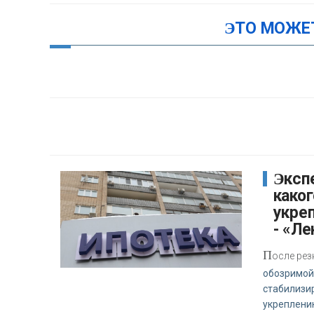
ЭТО МОЖЕ
Эксперт сообщил, до
каког
укреп
- «Ле
П
осле рез
обозримой
стабилизир
укреплени