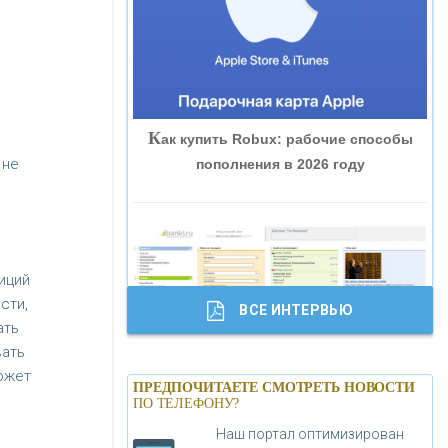
и
«ВНЕШПРОМБАНК»
«БАНК ЮГРА»
К
ак купить Robux: рабочие способы
«БАНК ГЛОБЭКС»
 не
пополнения в 2026 году
«СОВКОМБАНК»
«ТРАСТ»
иций
сти,
ВСЕ ИНТЕРВЬЮ
«ГАЗПРОМБАНК»
ать
вать
Б
анки.ру обновил логотип впервые за
ожет
«МОСКОВСКИЙ КРЕДИТНЫЙ
ПРЕДПОЧИТАЕТЕ СМОТРЕТЬ НОВОСТИ
19 лет - «Лента новостей»
ПО ТЕЛЕФОНУ?
БАНК»
Наш портал оптимизирован