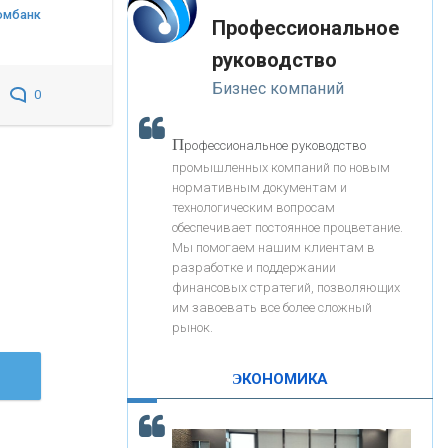
«Интервью»
-- Лучшее, что можно сделать с хорошим советом, это
омбанк
«ЗАПСИБКОМБАНК»
Профессиональное
пропустить его мимо ушей. Он никогда не бывает
полезен никому, кроме того, кто его дал.
руководство
-- Люблю давать советы и очень не люблю, когда их
«РОСЕВРОБАНК»
Бизнес компаний
дают мне.
0
«ПРЕСС-СЛУЖБА ВТБ24»
П
рофессиональное руководство
промышленных компаний по новым
нормативным документам и
«АВТОГРАДБАНК»
технологическим вопросам
обеспечивает постоянное процветание.
Мы помогаем нашим клиентам в
«ПРОМРЕГИОНБАНК»
разработке и поддержании
финансовых стратегий, позволяющих
им завоевать все более сложный
С
корость - один из главных трендов в
ОНАС
рынок.
кредитовании бизнеса - «Интервью»
КОНТАКТЫ
ЭКОНОМИКА