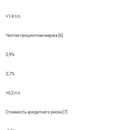
+1,4 п.п.
Чистая процентная маржа [6]
2,9%
2,7%
+0,2 п.п.
Стоимость кредитного риска [7]