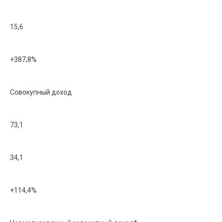
15,6
+387,8%
Совокупный доход
73,1
34,1
+114,4%