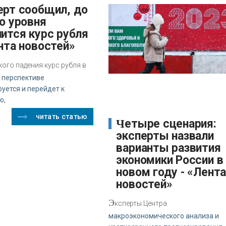
о уровня
ится курс рубля
нта новостей»
кого падения курс рубля в
 перспективе
уется и перейдет к
ю,
читать статью
Четыре сценария:
эксперты назвали
варианты развития
экономики России в
новом году - «Лент
новостей»
Э
ксперты Центра
макроэкономического анализа и