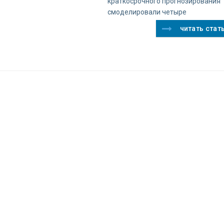
краткосрочного прогнозирования
смоделировали четыре
читать стат