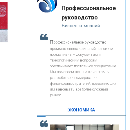
«Интервью»
-- Лучшее, что можно сделать с хорошим советом, это
«ЗАПСИБКОМБАНК»
Профессиональное
пропустить его мимо ушей. Он никогда не бывает
полезен никому, кроме того, кто его дал.
руководство
-- Люблю давать советы и очень не люблю, когда их
«РОСЕВРОБАНК»
Бизнес компаний
дают мне.
«ПРЕСС-СЛУЖБА ВТБ24»
П
рофессиональное руководство
промышленных компаний по новым
нормативным документам и
«АВТОГРАДБАНК»
технологическим вопросам
обеспечивает постоянное процветание.
Мы помогаем нашим клиентам в
«ПРОМРЕГИОНБАНК»
разработке и поддержании
финансовых стратегий, позволяющих
им завоевать все более сложный
С
корость - один из главных трендов в
ОНАС
рынок.
а
кредитовании бизнеса - «Интервью»
КОНТАКТЫ
ЭКОНОМИКА