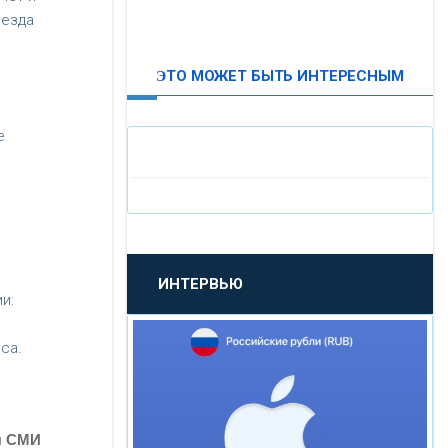
ыезда
ВТБ24
ЭТО МОЖЕТ БЫТЬ ИНТЕРЕСНЫМ
«МОСКОВСКИЙ
ИНДУСТРИАЛЬНЫЙ БАНК»
е
«ПАО МОСОБЛБАНК»
«БАНК САНКТ-ПЕТЕРБУРГ»
ИНТЕРВЬЮ
«ПРОМСВЯЗЬБАНК»
и:
са.
«НОВИКОМБАНК»
«СМП БАНК»
я СМИ