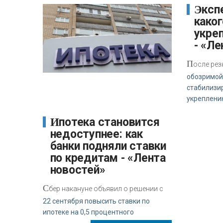
Эксперт сообщил, до
каког
укреп
- «Ле
П
осле рез
обозримой
стабилизир
укреплени
Ипотека становится
недоступнее: как
банки подняли ставки
по кредитам - «Лента
новостей»
С
бер накануне объявил о решении с
22 сентября повысить ставки по
ипотеке на 0,5 процентного