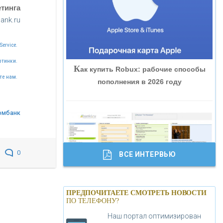
тинга
«ВНЕШПРОМБАНК»
ank.ru
«БАНК ЮГРА»
Service.
ртинки.
К
ак купить Robux: рабочие способы
«БАНК ГЛОБЭКС»
те нам.
пополнения в 2026 году
«СОВКОМБАНК»
омбанк
«ТРАСТ»
0
ВСЕ ИНТЕРВЬЮ
«ГАЗПРОМБАНК»
Б
анки.ру обновил логотип впервые за
«МОСКОВСКИЙ КРЕДИТНЫЙ
ПРЕДПОЧИТАЕТЕ СМОТРЕТЬ НОВОСТИ
19 лет - «Лента новостей»
ПО ТЕЛЕФОНУ?
БАНК»
Наш портал оптимизирован