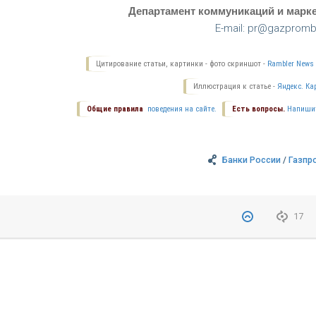
Департамент коммуникаций и марке
E-mail: pr@gazpromb
Цитирование статьи, картинки - фото скриншот -
Rambler News 
Иллюстрация к статье -
Яндекс. Ка
Общие правила
поведения на сайте.
Есть вопросы.
Напиши
Банки России
/
Газпр
17