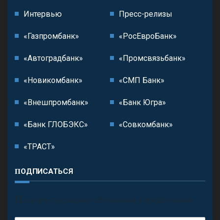
Интервью
Пресс-релизы
«Газпромбанк»
«РосЕвроБанк»
«Автоградбанк»
«Промсвязьбанк»
«Новикомбанк»
«СМП Банк»
«Внешпромбанк»
«Банк Югра»
«Банк ГЛОБЭКС»
«Совкомбанк»
«ТРАСТ»
ПОДПИСАТЬСЯ
П
олучить последние обновления и предложения.