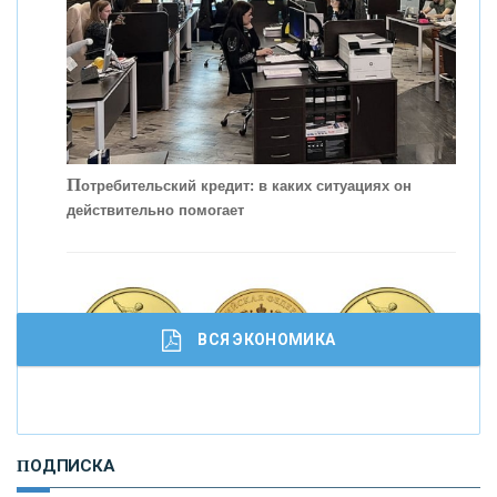
П
отребительский кредит: в каких ситуациях он
действительно помогает
С
корость - один из главных трендов в
кредитовании бизнеса - «Интервью»
ВСЯ ЭКОНОМИКА
И
нвестиционные золотые монеты как средство
ПОДПИСКА
сохранения и увеличения капитала