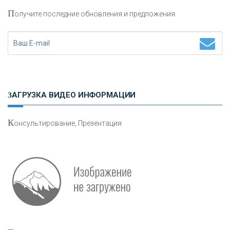
П
олучите последние обновления и предложения.
Н
етворкинг для предпринимателей
ЗАГРУЗКА ВИДЕО ИНФОРМАЦИИ
К
онсультирование, Презентация
О
шибки при покупке подержанного авто
Р
абота мечты. Что банки делают для того, чтобы