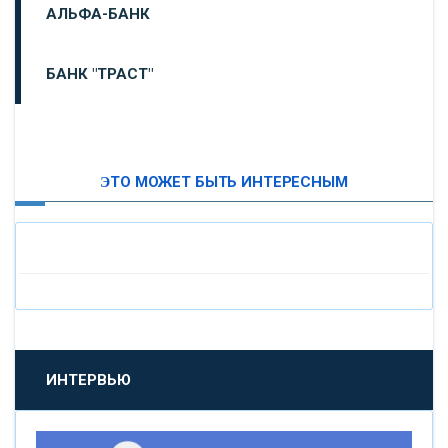
АЛЬФА-БАНК
БАНК "ТРАСТ"
ВТБ24
ЭТО МОЖЕТ БЫТЬ ИНТЕРЕСНЫМ
«МОСКОВСКИЙ ИНДУСТРИАЛЬНЫЙ БАНК»
«ПАО МОСОБЛБАНК»
«БАНК САНКТ-ПЕТЕРБУРГ»
«ПРОМСВЯЗЬБАНК»
ИНТЕРВЬЮ
«НОВИКОМБАНК»