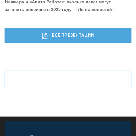
Б
анки.ру и «Авито Работа»: сколько денег могут
привлечь и удержать персонал - «Интервью»
накопить россияне в 2025 году - «Лента новостей»
ВСЕ ПРЕЗЕНТАЦИИ
Ч
то будет с наличными деньгами при цифровом
рубле