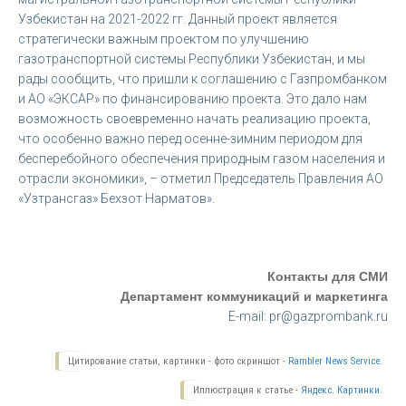
Узбекистан на 2021-2022 гг. Данный проект является
стратегически важным проектом по улучшению
газотранспортной системы Республики Узбекистан, и мы
рады сообщить, что пришли к соглашению с Газпромбанком
и АО «ЭКСАР» по финансированию проекта. Это дало нам
возможность своевременно начать реализацию проекта,
что особенно важно перед осенне-зимним периодом для
бесперебойного обеспечения природным газом населения и
отрасли экономики», – отметил Председатель Правления АО
«Узтрансгаз» Бехзот Нарматов».
Контакты для СМИ
Департамент коммуникаций и маркетинга
E-mail: pr@gazprombank.ru
Цитирование статьи, картинки - фото скриншот -
Rambler News Service.
Иллюстрация к статье -
Яндекс. Картинки.