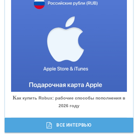
«СМП БАНК»
«ВНЕШПРОМБАНК»
«БАНК ЮГРА»
«БАНК ГЛОБЭКС»
«СОВКОМБАНК»
К
ак купить Robux: рабочие способы пополнения в
2026 году
«ТРАСТ»
«ГАЗПРОМБАНК»
ВСЕ ИНТЕРВЬЮ