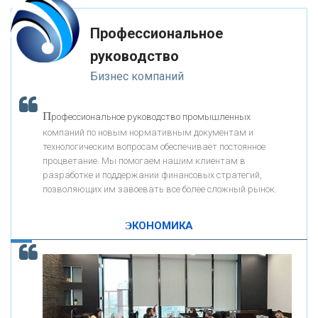
Профессиональное
«ЗАПСИБКОМБАНК»
руководство
Бизнес компаний
«РОСЕВРОБАНК»
П
рофессиональное руководство промышленных
«ПРЕСС-СЛУЖБА ВТБ24»
компаний по новым нормативным документам и
технологическим вопросам обеспечивает постоянное
процветание. Мы помогаем нашим клиентам в
«АВТОГРАДБАНК»
разработке и поддержании финансовых стратегий,
позволяющих им завоевать все более сложный рынок.
К
ак Система быстрых платежей за пять лет
«ПРОМРЕГИОНБАНК»
изменила финансовый рынок - «Интервью»
ЭКОНОМИКА
ОНАС
КОНТАКТЫ