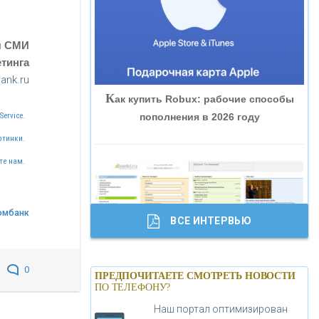
«ВНЕШПРОМБАНК»
я СМИ
«БАНК ЮГРА»
тинга
ank.ru
К
ак купить Robux: рабочие способы
«БАНК ГЛОБЭКС»
пополнения в 2026 году
Service.
ртинки.
«СОВКОМБАНК»
те нам.
«ТРАСТ»
омбанк
ВСЕ ИНТЕРВЬЮ
«ГАЗПРОМБАНК»
Б
анки.ру обновил логотип впервые за
0
«МОСКОВСКИЙ КРЕДИТНЫЙ
ПРЕДПОЧИТАЕТЕ СМОТРЕТЬ НОВОСТИ
19 лет - «Лента новостей»
ПО ТЕЛЕФОНУ?
БАНК»
Наш портал оптимизирован