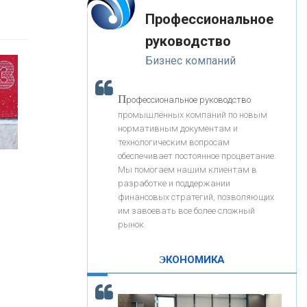
«Интервью»
-- Лучшее, что можно сделать с хорошим советом, это
«ЗАПСИБКОМБАНК»
Профессиональное
пропустить его мимо ушей. Он никогда не бывает
полезен никому, кроме того, кто его дал.
руководство
-- Люблю давать советы и очень не люблю, когда их
«РОСЕВРОБАНК»
Бизнес компаний
дают мне.
«ПРЕСС-СЛУЖБА ВТБ24»
П
рофессиональное руководство
промышленных компаний по новым
нормативным документам и
«АВТОГРАДБАНК»
технологическим вопросам
обеспечивает постоянное процветание.
Мы помогаем нашим клиентам в
«ПРОМРЕГИОНБАНК»
разработке и поддержании
финансовых стратегий, позволяющих
им завоевать все более сложный
С
корость - один из главных трендов в
ОНАС
рынок.
кредитовании бизнеса - «Интервью»
КОНТАКТЫ
ЭКОНОМИКА
а