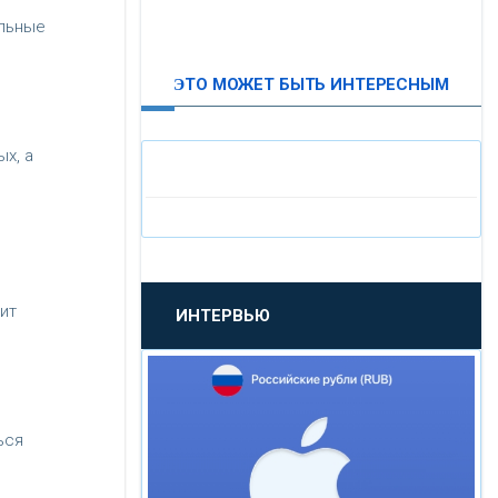
альные
ВТБ24
ЭТО МОЖЕТ БЫТЬ ИНТЕРЕСНЫМ
«МОСКОВСКИЙ
ИНДУСТРИАЛЬНЫЙ БАНК»
х, а
«ПАО МОСОБЛБАНК»
«БАНК САНКТ-ПЕТЕРБУРГ»
ит
ИНТЕРВЬЮ
«ПРОМСВЯЗЬБАНК»
«НОВИКОМБАНК»
ься
«СМП БАНК»