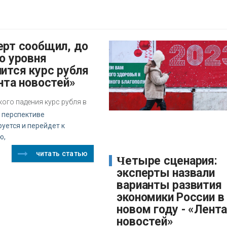
о уровня
ится курс рубля
нта новостей»
кого падения курс рубля в
 перспективе
уется и перейдет к
ю,
читать статью
Четыре сценария:
эксперты назвали
варианты развития
экономики России в
новом году - «Лент
новостей»