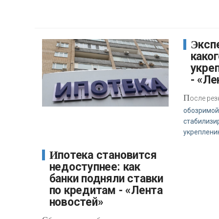
Эксперт сообщил, до
каког
укреп
- «Ле
П
осле рез
обозримой
стабилизир
укреплени
Ипотека становится
недоступнее: как
банки подняли ставки
по кредитам - «Лента
новостей»