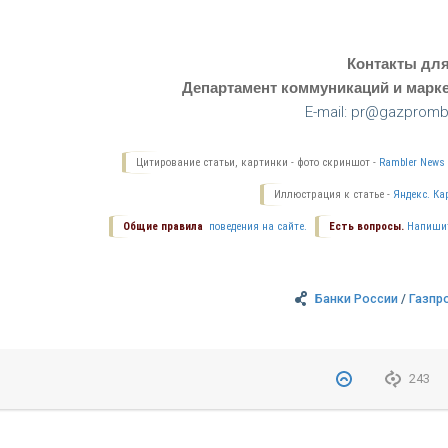
Контакты дл
Департамент коммуникаций и марке
E-mail: pr@gazpromb
Цитирование статьи, картинки - фото скриншот -
Rambler News 
Иллюстрация к статье -
Яндекс. Ка
Общие правила
поведения на сайте.
Есть вопросы.
Напиши
Банки России
/
Газпр
243