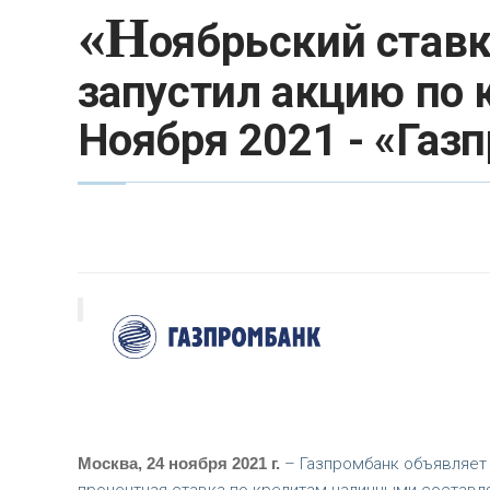
«Н
оябрьский став
запустил акцию по
Ноября 2021 - «Газ
Москва, 24 ноября
2021 г.
– Газпромбанк объявляет