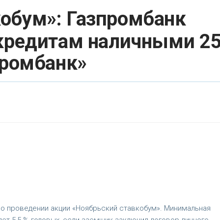
кобум»: Газпромбанк
 кредитам наличными 2
промбанк»
 о проведении акции «Ноябрьский ставкобум». Минимальная