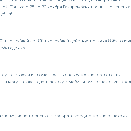
ет 5,5 % годовых, если заемщик заключил договор личного
блей. Только с 25 по 30 ноября Газпромбанк предлагает специ
ублей.
0 тыс. рублей до 300 тыс. рублей действует ставка 8,9% годовы
6,5% годовых.
ту, не выходя из дома. Подать заявку можно в отделении
енты могут также подать заявку в мобильном приложении. Кред
авления, использования и возврата кредита можно ознакомит