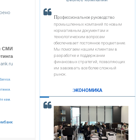
«Интервью»
«ЗАПСИБКОМБАНК»
роено
П
рофессиональное руководство
«РОСЕВРОБАНК»
промышленных компаний по новым
нормативным документам и
технологическим вопросам
«ПРЕСС-СЛУЖБА ВТБ24»
обеспечивает постоянное процветание.
я СМИ
Мы помогаем нашим клиентам в
разработке и поддержании
тинга
«АВТОГРАДБАНК»
финансовых стратегий, позволяющих
ank.ru
им завоевать все более сложный
рынок.
«ПРОМРЕГИОНБАНК»
Service.
ЭКОНОМИКА
ртинки.
С
корость - один из главных трендов в
ОНАС
те нам.
кредитовании бизнеса - «Интервью»
КОНТАКТЫ
омбанк