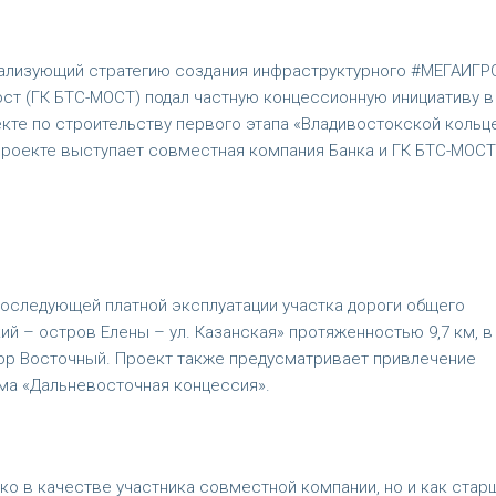
еализующий стратегию создания инфраструктурного #МЕГАИГР
ст (ГК БТС-МОСТ) подал частную концессионную инициативу в
кте по строительству первого этапа «Владивостокской кольц
проекте выступает совместная компания Банка и ГК БТС-МОСТ
 последующей платной эксплуатации участка дороги общего
й – остров Елены – ул. Казанская» протяженностью 9,7 км, в
ор Восточный. Проект также предусматривает привлечение
ма «Дальневосточная концессия».
ко в качестве участника совместной компании, но и как стар