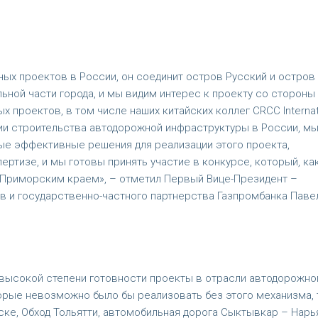
ных проектов в России, он соединит остров Русский и остров
ной части города, и мы видим интерес к проекту со стороны
 проектов, в том числе наших китайских коллег CRCC Internat
ии строительства автодорожной инфраструктуры в России, мы
е эффективные решения для реализации этого проекта,
ртизе, и мы готовы принять участие в конкурсе, который, ка
 Приморским краем», – отметил Первый Вице-Президент –
в и государственно-частного партнерства Газпромбанка Паве
 высокой степени готовности проекты в отрасли автодорожно
орые невозможно было бы реализовать без этого механизма, 
ске, Обход Тольятти, автомобильная дорога Сыктывкар – Нарь