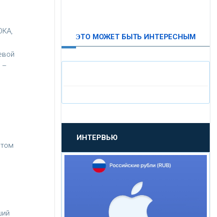
ВТБ24
ОКА,
ЭТО МОЖЕТ БЫТЬ ИНТЕРЕСНЫМ
«МОСКОВСКИЙ
ИНДУСТРИАЛЬНЫЙ БАНК»
евой
 –
«ПАО МОСОБЛБАНК»
«БАНК САНКТ-ПЕТЕРБУРГ»
ИНТЕРВЬЮ
«ПРОМСВЯЗЬБАНК»
 том
«НОВИКОМБАНК»
«СМП БАНК»
ший