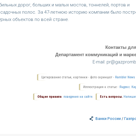
ильных дорог, больших и малых мостов, тоннелей, портов и
посадочных полос. За 47-летнюю историю компании было пост
урных объектов по всей стране.
Контакты дл
Департамент коммуникаций и марке
E-mail: pr@gazpromb
Цитирование статьи, картинки - фото скриншот -
Rambler News 
Иллюстрация к статье -
Яндекс. Ка
Общие правила
поведения на сайте.
Есть вопросы.
Напиши
Банки России
/
Газпр