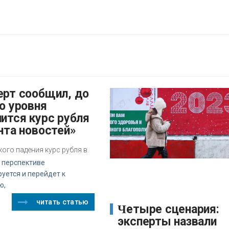
о уровня
ится курс рубля
нта новостей»
кого падения курс рубля в
 перспективе
уется и перейдет к
ю,
читать статью
Четыре сценария:
эксперты назвали