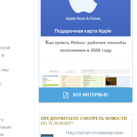
«ВНЕШПРОМБАНК»
«БАНК ЮГРА»
К
ак купить Robux: рабочие способы
«БАНК ГЛОБЭКС»
ional
пополнения в 2026 году
 в
«СОВКОМБАНК»
к мы
«ТРАСТ»
л
ВСЕ ИНТЕРВЬЮ
«ГАЗПРОМБАНК»
Б
анки.ру обновил логотип впервые за
«МОСКОВСКИЙ КРЕДИТНЫЙ
ПРЕДПОЧИТАЕТЕ СМОТРЕТЬ НОВОСТИ
го
19 лет - «Лента новостей»
ПО ТЕЛЕФОНУ?
БАНК»
такие
Наш портал оптимизирован
ян