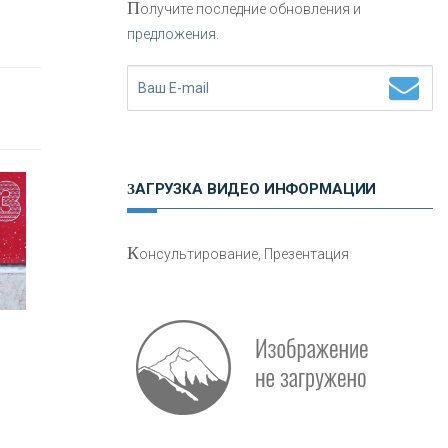
П
олучите последние обновления и
предложения.
Н
етворкинг для предпринимателей
ЗАГРУЗКА ВИДЕО ИНФОРМАЦИИ
О
шибки при покупке подержанного
К
онсультирование, Презентация
авто