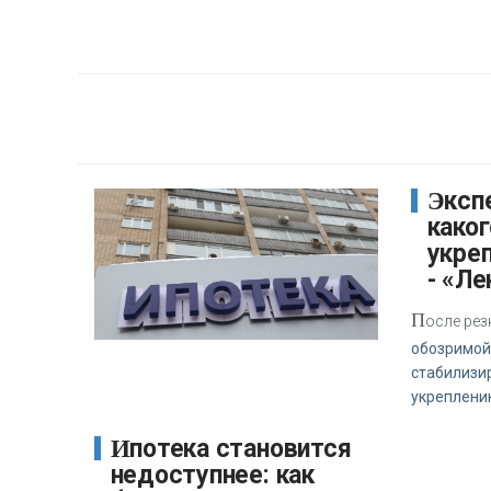
Эксперт сообщил, до
каког
укреп
- «Ле
П
осле рез
обозримой
стабилизир
укреплени
Ипотека становится
недоступнее: как