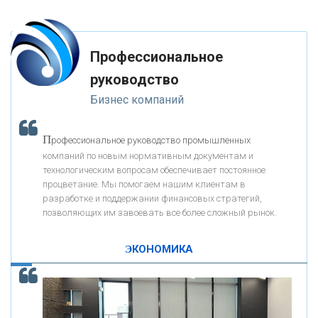
глупость. Из всех страхов самый пугающий — самолюбование.
-- Лучшее, что можно сделать с хорошим советом, это пропустить его
мимо ушей. Он никогда не бывает полезен никому, кроме того, кто его
«РОСЕВРОБАНК»
дал.
Профессиональное
-- Люблю давать советы и очень не люблю, когда их дают мне.
руководство
«ПРЕСС-СЛУЖБА ВТБ24»
Бизнес компаний
«АВТОГРАДБАНК»
П
рофессиональное руководство промышленных
К
компаний по новым нормативным документам и
ак Система быстрых платежей за пять лет
«ПРОМРЕГИОНБАНК»
технологическим вопросам обеспечивает постоянное
изменила финансовый рынок - «Интервью»
процветание. Мы помогаем нашим клиентам в
разработке и поддержании финансовых стратегий,
ОНАС
позволяющих им завоевать все более сложный рынок.
ЭКОНОМИКА
КОНТАКТЫ