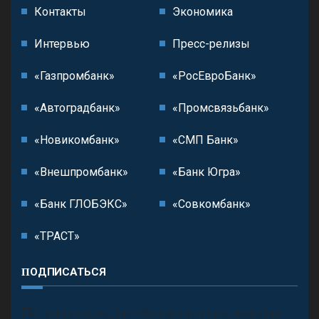
Контакты
Экономика
Интервью
Пресс-релизы
«Газпромбанк»
«РосЕвроБанк»
«Автоградбанк»
«Промсвязьбанк»
«Новикомбанк»
«СМП Банк»
«Внешпромбанк»
«Банк Югра»
«Банк ГЛОБЭКС»
«Совкомбанк»
«ТРАСТ»
ПОДПИСАТЬСЯ
П
олучить последние обновления и предложения.