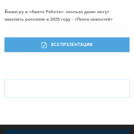
О
шибки при покупке подержанного авто
Б
анки.ру и «Авито Работа»: сколько денег могут
накопить россияне в 2025 году - «Лента новостей»
ВСЕ ПРЕЗЕНТАЦИИ
Ч
то будет с наличными деньгами при цифровом
рубле