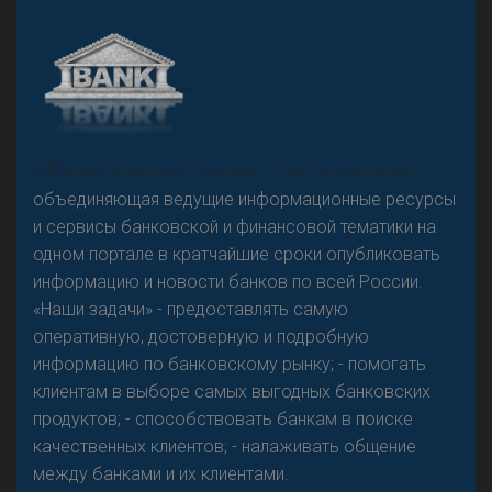
А
двокат it
Р
езкого разворота на рынке автокредитов не
«Н
овости Банков России» – группа компаний,
предвидится - «Интервью»
объединяющая ведущие информационные ресурсы
и сервисы банковской и финансовой тематики на
одном портале в кратчайшие сроки опубликовать
информацию и новости банков по всей России.
«Наши задачи» - предоставлять самую
оперативную, достоверную и подробную
информацию по банковскому рынку; - помогать
клиентам в выборе самых выгодных банковских
продуктов; - способствовать банкам в поиске
качественных клиентов; - налаживать общение
между банками и их клиентами.