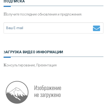
ПОДПИСКА
сохранения и увеличения капитала
П
олучите последние обновления и предложения.
Н
етворкинг для предпринимателей
ЗАГРУЗКА ВИДЕО ИНФОРМАЦИИ
К
онсультирование, Презентация
Р
абота мечты. Что банки делают для того, чтобы
привлечь и удержать персонал - «Интервью»