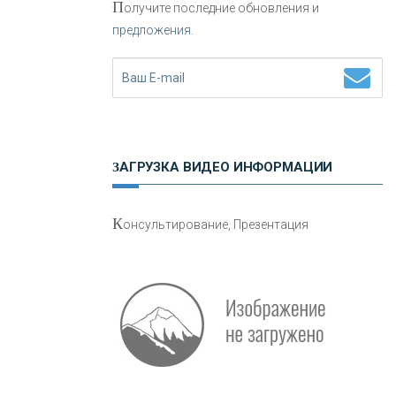
П
олучите последние обновления и
предложения.
Н
етворкинг для предпринимателей
ЗАГРУЗКА ВИДЕО ИНФОРМАЦИИ
О
шибки при покупке подержанного
К
онсультирование, Презентация
авто