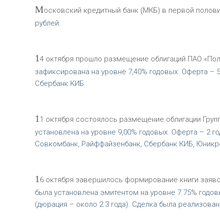
М
осковский кредитный банк (МКБ) в первой полов
рублей.
1
4 октября прошло размещение облигаций ПАО «По
зафиксирована на уровне 7,40% годовых. Оферта – 
Сбербанк КИБ.
1
1 октября состоялось размещение облигации Груп
установлена на уровне 9,00% годовых. Оферта – 2 
Совкомбанк, Райффайзенбанк, Сбербанк КИБ, Юникре
1
6 октября завершилось формирование книги заяво
была установлена эмитентом на уровне 7.75% годов
(дюрация – около 2.3 года). Сделка была реализов