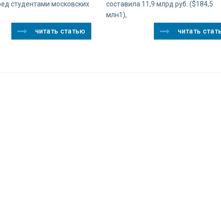
ред студентами московских
составила 11,9 млрд руб. ($184,5
млн1),
читать статью
читать стат