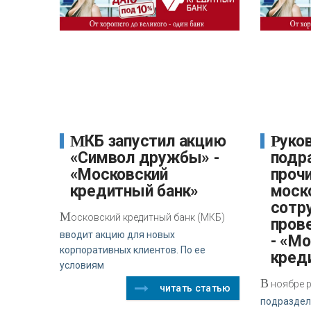
МКБ запустил акцию
Руководители
«Символ дружбы» -
подр
«Московский
прочи
кредитный банк»
моско
сотр
М
осковский кредитный банк (МКБ)
пров
вводит акцию для новых
- «М
корпоративных клиентов. По ее
кред
условиям
В
ноябре р
читать статью
подраздел