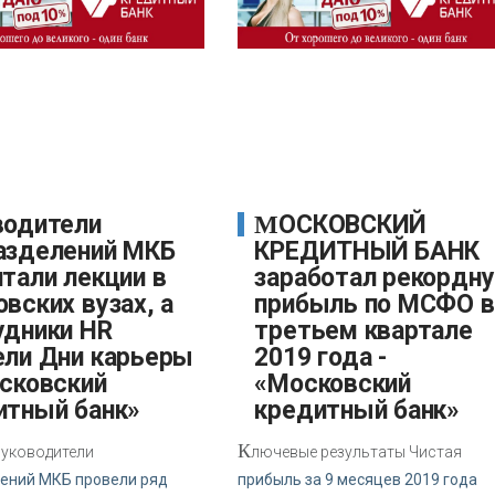
МОСКОВСКИЙ
азделений МКБ
КРЕДИТНЫЙ БАНК
тали лекции в
заработал рекордн
вских вузах, а
прибыль по МСФО в
удники HR
третьем квартале
ели Дни карьеры
2019 года -
осковский
«Московский
итный банк»
кредитный банк»
К
уководители
лючевые результаты Чистая
ений МКБ провели ряд
прибыль за 9 месяцев 2019 года