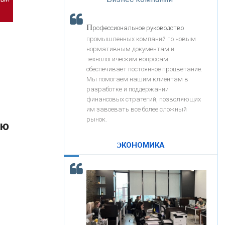
«Интервью»
«ЗАПСИБКОМБАНК»
П
рофессиональное руководство
«РОСЕВРОБАНК»
промышленных компаний по новым
нормативным документам и
технологическим вопросам
«ПРЕСС-СЛУЖБА ВТБ24»
обеспечивает постоянное процветание.
Мы помогаем нашим клиентам в
разработке и поддержании
«АВТОГРАДБАНК»
финансовых стратегий, позволяющих
им завоевать все более сложный
рынок.
ую
«ПРОМРЕГИОНБАНК»
ЭКОНОМИКА
С
корость - один из главных трендов в
ОНАС
кредитовании бизнеса - «Интервью»
КОНТАКТЫ