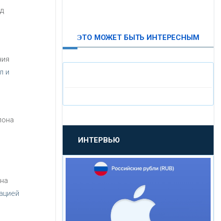
д
ВТБ24
ЭТО МОЖЕТ БЫТЬ ИНТЕРЕСНЫМ
«МОСКОВСКИЙ
ИНДУСТРИАЛЬНЫЙ БАНК»
ния
л и
«ПАО МОСОБЛБАНК»
«БАНК САНКТ-ПЕТЕРБУРГ»
пона
ИНТЕРВЬЮ
«ПРОМСВЯЗЬБАНК»
«НОВИКОМБАНК»
на
ацией
«СМП БАНК»