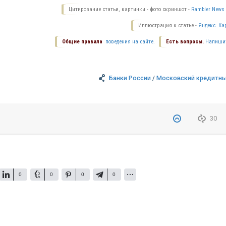
Цитирование статьи, картинки - фото скриншот -
Rambler News 
Иллюстрация к статье -
Яндекс. Ка
Общие правила
поведения на сайте.
Есть вопросы.
Напиши
Банки России
/
Московский кредитны
30
0
0
0
0