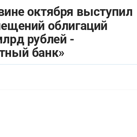
овине октября выступил
мещений облигаций
лрд рублей -
тный банк»