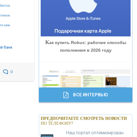
Service.
«ВНЕШПРОМБАНК»
ртинки.
«БАНК ЮГРА»
те нам.
К
ак купить Robux: рабочие способы
«БАНК ГЛОБЭКС»
й банк
пополнения в 2026 году
«СОВКОМБАНК»
0
«ТРАСТ»
ВСЕ ИНТЕРВЬЮ
«ГАЗПРОМБАНК»
Б
анки.ру обновил логотип впервые за
«МОСКОВСКИЙ КРЕДИТНЫЙ
ПРЕДПОЧИТАЕТЕ СМОТРЕТЬ НОВОСТИ
19 лет - «Лента новостей»
ПО ТЕЛЕФОНУ?
БАНК»
Наш портал оптимизирован