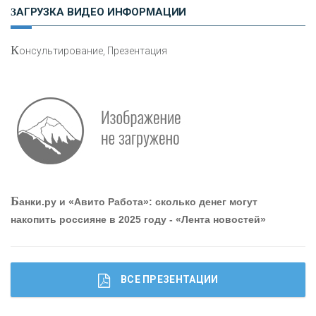
Н
етворкинг для предпринимателей
ЗАГРУЗКА ВИДЕО ИНФОРМАЦИИ
К
онсультирование, Презентация
Р
абота мечты. Что банки делают для того, чтобы
привлечь и удержать персонал - «Интервью»
О
шибки при покупке подержанного авто
Б
анки.ру и «Авито Работа»: сколько денег могут
накопить россияне в 2025 году - «Лента новостей»
ВСЕ ПРЕЗЕНТАЦИИ