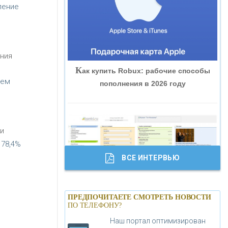
ление
«ВНЕШПРОМБАНК»
«БАНК ЮГРА»
ния
К
ак купить Robux: рабочие способы
«БАНК ГЛОБЭКС»
ъем
пополнения в 2026 году
«СОВКОМБАНК»
и
«ТРАСТ»
 78,4%
ВСЕ ИНТЕРВЬЮ
«ГАЗПРОМБАНК»
Б
анки.ру обновил логотип впервые за
«МОСКОВСКИЙ КРЕДИТНЫЙ
ПРЕДПОЧИТАЕТЕ СМОТРЕТЬ НОВОСТИ
19 лет - «Лента новостей»
ПО ТЕЛЕФОНУ?
БАНК»
Наш портал оптимизирован