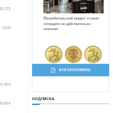
43 273
П
отребительский кредит: в каких
ситуациях он действительно
-
0,29
помогает
ВСЯ ЭКОНОМИКА
И
нвестиционные золотые монеты
как средство сохранения и
увеличения капитала
21 819
ПОДПИСКА
Р
абота мечты. Что банки делают для
33 814
того, чтобы привлечь и удержать
персонал - «Интервью»