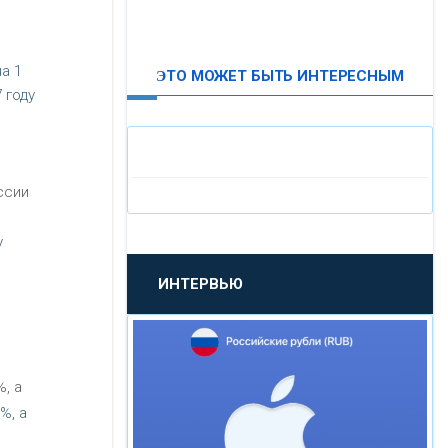
ВТБ24
а 1
ЭТО МОЖЕТ БЫТЬ ИНТЕРЕСНЫМ
«МОСКОВСКИЙ
 году
ИНДУСТРИАЛЬНЫЙ БАНК»
«ПАО МОСОБЛБАНК»
ссии
«БАНК САНКТ-ПЕТЕРБУРГ»
у
ИНТЕРВЬЮ
«ПРОМСВЯЗЬБАНК»
«НОВИКОМБАНК»
, а
«СМП БАНК»
%, а