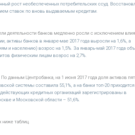
нный рост необеспеченных потребительских ссуд. Восстанов
нием ставок по вновь выдаваемым кредитам.
ели деятельности банков медленно росли с исключением влия
, активы банков в январе-мае 2017 года выросли на 1,6%, а
м и населению) возрос на 1,5%. За январь-май 2017 года об
итов физическим лицам возрос на 2,7%.
По данным Центробанка, на 1 июня 2017 года доля активов пят
вской системы составила 55,1%, а на банки топ-20 приходится
а действующих кредитных организаций зарегистрированы в
скве и Московской области – 51,6%.
 ниже таблиц.