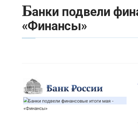
Б
анки подвели фин
«Финансы»