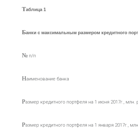
Т
аблица 1
Б
анки с максимальным размером кредитного по
№
п/п
Н
аименование банка
Р
азмер кредитного портфеля на 1 июня 2017г., млн. 
Р
азмер кредитного портфеля на 1 января 2017г., млн