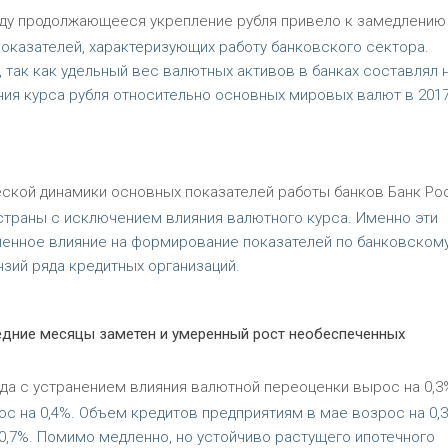
 году продолжающееся укрепление рубля привело к замедлению
оказателей, характеризующих работу банковского сектора.
 так как удельный вес валютных активов в банках составлял н
бания курса рубля относительно основных мировых валют в 2017
еской динамики основных показателей работы банков Банк Ро
страны с исключением влияния валютного курса. Именно эти
ленное влияние на формирование показателей по банковском
зий ряда кредитных организаций.
едние месяцы заметен и умеренный рост необеспеченных
да с устранением влияния валютной переоценки вырос на 0,3%
 на 0,4%. Объем кредитов предприятиям в мае возрос на 0,3
0,7%. Помимо медленно, но устойчиво растущего ипотечного