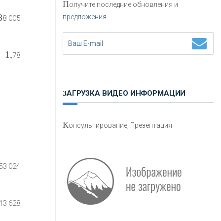
П
олучите последние обновления и
8
предложения.
8 005
Н
етворкинг для предпринимателей
1,
78
ЗАГРУЗКА ВИДЕО ИНФОРМАЦИИ
О
шибки при покупке подержанного
К
онсультирование, Презентация
авто
53 024
43 628