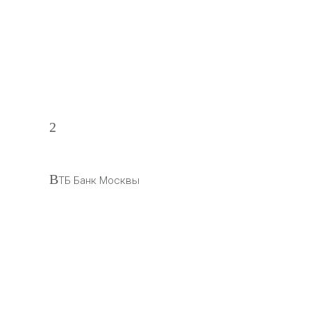
2
В
ТБ Банк Москвы