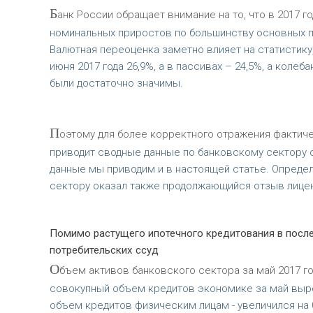
Б
анк России обращает внимание на то, что в 2017
номинальных приростов по большинству основных п
Валютная переоценка заметно влияет на статистику,
июня 2017 года 26,9%, а в пассивах – 24,5%, а коле
были достаточно значимы.
П
оэтому для более корректного отражения фактич
приводит сводные данные по банковскому сектору 
данные мы приводим и в настоящей статье. Опреде
сектору оказал также продолжающийся отзыв лицен
Помимо растущего ипотечного кредитования в посл
потребительских ссуд
О
бъем активов банковского сектора за май 2017 го
совокупный объем кредитов экономике за май вырос
объем кредитов физическим лицам - увеличился на 