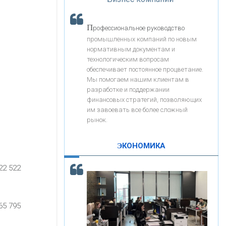
«Интервью»
«ЗАПСИБКОМБАНК»
П
рофессиональное руководство
«РОСЕВРОБАНК»
промышленных компаний по новым
нормативным документам и
технологическим вопросам
«ПРЕСС-СЛУЖБА ВТБ24»
обеспечивает постоянное процветание.
Мы помогаем нашим клиентам в
разработке и поддержании
«АВТОГРАДБАНК»
финансовых стратегий, позволяющих
им завоевать все более сложный
рынок.
«ПРОМРЕГИОНБАНК»
ЭКОНОМИКА
С
корость - один из главных трендов в
ОНАС
22 522
кредитовании бизнеса - «Интервью»
КОНТАКТЫ
65 795