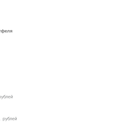
ртфеля
рублей
. рублей