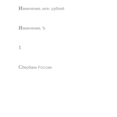
И
зменение, млн. рублей
И
зменение, %
1
С
бербанк России