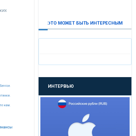
ВТБ24
ких
ЭТО МОЖЕТ БЫТЬ ИНТЕРЕСНЫМ
«МОСКОВСКИЙ
ИНДУСТРИАЛЬНЫЙ БАНК»
«ПАО МОСОБЛБАНК»
«БАНК САНКТ-ПЕТЕРБУРГ»
ИНТЕРВЬЮ
Service.
«ПРОМСВЯЗЬБАНК»
ртинки.
те нам.
«НОВИКОМБАНК»
«СМП БАНК»
инансы