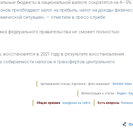
нальные бюджеты в национальной валюте сократятся на 4—5%
гионов преобладают налог на прибыль, налог на доходы физичес
омической ситуации», — отметили в пресс-службе.
ржка федерального правительства не сможет полностью
 восстановятся в 2021 году в результате восстановления
в собираемости налогов и трансфертов центрального
Цитирование статьи, картинки - фото скриншот -
Rambler News 
Иллюстрация к статье -
Яндекс. Ка
Общие правила
поведения на сайте.
Есть вопросы.
Напиши
Ф