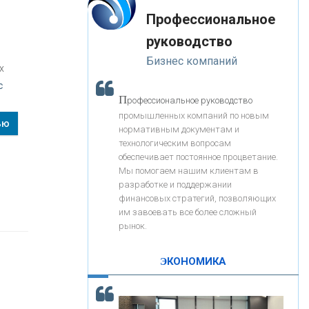
«Интервью»
-- Лучшее, что можно сделать с хорошим советом, это
«ЗАПСИБКОМБАНК»
Профессиональное
пропустить его мимо ушей. Он никогда не бывает
полезен никому, кроме того, кто его дал.
руководство
-- Люблю давать советы и очень не люблю, когда их
«РОСЕВРОБАНК»
Бизнес компаний
дают мне.
х
с
«ПРЕСС-СЛУЖБА ВТБ24»
П
рофессиональное руководство
промышленных компаний по новым
ью
нормативным документам и
«АВТОГРАДБАНК»
технологическим вопросам
обеспечивает постоянное процветание.
Мы помогаем нашим клиентам в
«ПРОМРЕГИОНБАНК»
разработке и поддержании
финансовых стратегий, позволяющих
им завоевать все более сложный
С
корость - один из главных трендов в
ОНАС
рынок.
кредитовании бизнеса - «Интервью»
КОНТАКТЫ
ЭКОНОМИКА