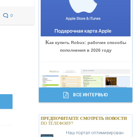
«ВНЕШПРОМБАНК»
0
«БАНК ЮГРА»
К
ак купить Robux: рабочие способы
«БАНК ГЛОБЭКС»
пополнения в 2026 году
«СОВКОМБАНК»
«ТРАСТ»
ВСЕ ИНТЕРВЬЮ
«ГАЗПРОМБАНК»
Б
анки.ру обновил логотип впервые за
«МОСКОВСКИЙ КРЕДИТНЫЙ
ПРЕДПОЧИТАЕТЕ СМОТРЕТЬ НОВОСТИ
19 лет - «Лента новостей»
ПО ТЕЛЕФОНУ?
БАНК»
Наш портал оптимизирован