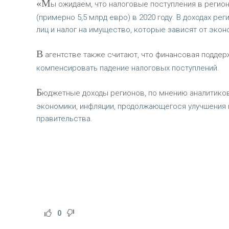
«М
ы ожидаем, что налоговые поступления в регио
(примерно 5,5 млрд евро) в 2020 году. В доходах ре
лиц и налог на имущество, которые зависят от экон
В
агентстве также считают, что финансовая подде
компенсировать падение налоговых поступлений.
Б
юджетные доходы регионов, по мнению аналитиков,
экономики, инфляции, продолжающегося улучшения 
правительства.
0