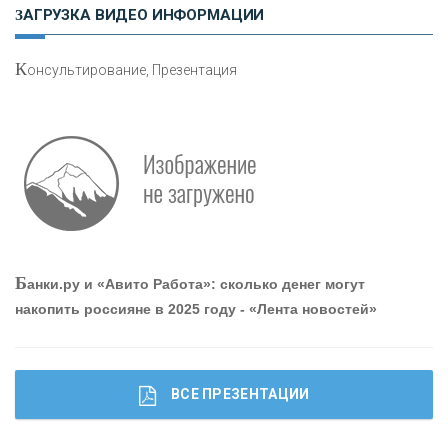
Н
етворкинг для предпринимателей
ЗАГРУЗКА ВИДЕО ИНФОРМАЦИИ
К
онсультирование, Презентация
Р
абота мечты. Что банки делают для того, чтобы
привлечь и удержать персонал - «Интервью»
О
шибки при покупке подержанного авто
Б
анки.ру и «Авито Работа»: сколько денег могут
накопить россияне в 2025 году - «Лента новостей»
ВСЕ ПРЕЗЕНТАЦИИ