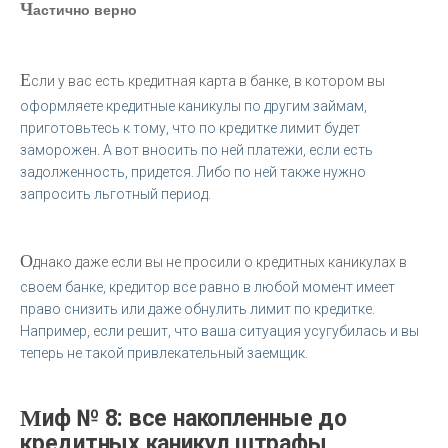
Ч
астично верно
Е
сли у вас есть кредитная карта в банке, в котором вы
оформляете кредитные каникулы по другим займам,
приготовьтесь к тому, что по кредитке лимит будет
заморожен. А вот вносить по ней платежи, если есть
задолженность, придется. Либо по ней также нужно
запросить льготный период.
О
днако даже если вы не просили о кредитных каникулах в
своем банке, кредитор все равно в любой момент имеет
право снизить или даже обнулить лимит по кредитке.
Например, если решит, что ваша ситуация усугубилась и вы
теперь не такой привлекательный заемщик.
Миф № 8: все накопленные до
кредитных каникул штрафы