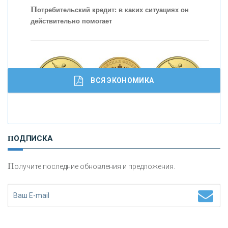
кредитовании бизнеса - «Интервью»
П
отребительский кредит: в каких ситуациях он
действительно помогает
ВСЯ ЭКОНОМИКА
И
нвестиционные золотые монеты как средство
ПОДПИСКА
сохранения и увеличения капитала
П
олучите последние обновления и предложения.