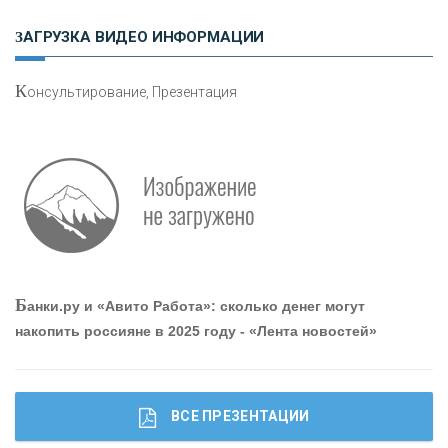
Н
етворкинг для предпринимателей
ЗАГРУЗКА ВИДЕО ИНФОРМАЦИИ
К
онсультирование, Презентация
Р
абота мечты. Что банки делают для того, чтобы
привлечь и удержать персонал - «Интервью»
О
шибки при покупке подержанного авто
Б
анки.ру и «Авито Работа»: сколько денег могут
накопить россияне в 2025 году - «Лента новостей»
ВСЕ ПРЕЗЕНТАЦИИ