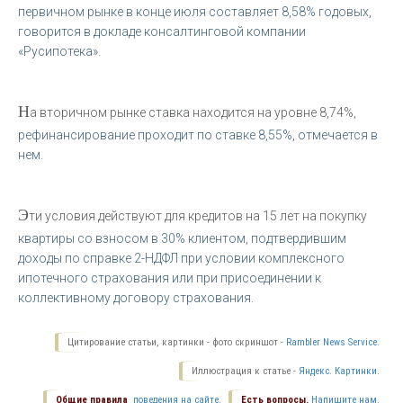
первичном рынке в конце июля составляет 8,58% годовых,
говорится в докладе консалтинговой компании
«Русипотека».
Н
а вторичном рынке ставка находится на уровне 8,74%,
рефинансирование проходит по ставке 8,55%, отмечается в
нем.
Э
ти условия действуют для кредитов на 15 лет на покупку
квартиры со взносом в 30% клиентом, подтвердившим
доходы по справке 2-НДФЛ при условии комплексного
ипотечного страхования или при присоединении к
коллективному договору страхования.
Цитирование статьи, картинки - фото скриншот -
Rambler News Service.
Иллюстрация к статье -
Яндекс. Картинки.
Общие правила
поведения на сайте.
Есть вопросы.
Напишите нам.