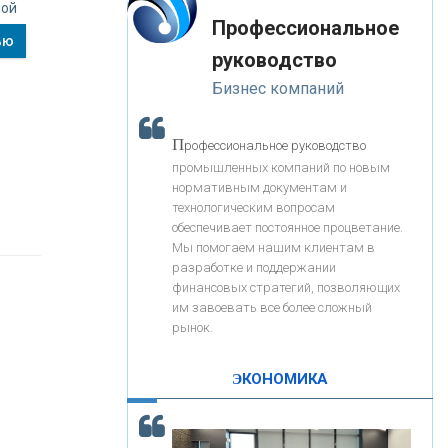
«Интервью»
ной
-- Лучшее, что можно сделать с хорошим советом, это
«ЗАПСИБКОМБАНК»
Профессиональное
пропустить его мимо ушей. Он никогда не бывает
ью
полезен никому, кроме того, кто его дал.
руководство
-- Люблю давать советы и очень не люблю, когда их
«РОСЕВРОБАНК»
Бизнес компаний
дают мне.
«ПРЕСС-СЛУЖБА ВТБ24»
П
рофессиональное руководство
промышленных компаний по новым
нормативным документам и
«АВТОГРАДБАНК»
технологическим вопросам
обеспечивает постоянное процветание.
Мы помогаем нашим клиентам в
«ПРОМРЕГИОНБАНК»
разработке и поддержании
финансовых стратегий, позволяющих
им завоевать все более сложный
С
корость - один из главных трендов в
ОНАС
рынок.
кредитовании бизнеса - «Интервью»
КОНТАКТЫ
ЭКОНОМИКА