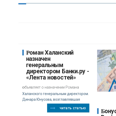
Роман Халанский
назначен
генеральным
директором Банки.ру -
«Лента новостей»
о
бъявляет о назначении Романа
Халанского генеральным директором.
Динара Юнусова, возглавлявшая
читать статью
Бонусный пул