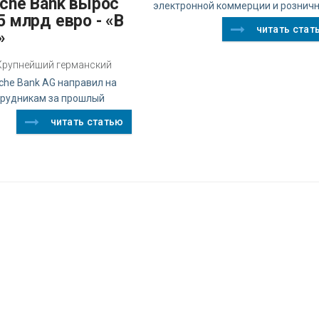
sche Bank вырос
электронной коммерции и рознич
5 млрд евро - «В
читать стат
»
z Крупнейший германский
che Bank AG направил на
трудникам за прошлый
читать статью