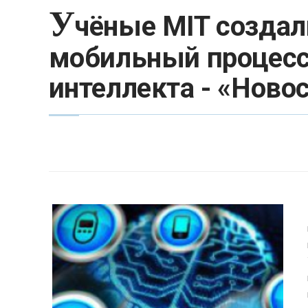
У
чёные MIT созда
мобильный процесс
интеллекта - «Ново