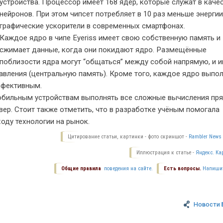
устройства. Процессор имеет 168 ядер, которые служат в каче
нейронов. При этом чипсет потребляет в 10 раз меньше энергии
графические ускорители в современных смартфонах.
Каждое ядро в чипе Eyeriss имеет свою собственную память и
сжимает данные, когда они покидают ядро. Размещённые
поблизости ядра могут “общаться” между собой напрямую, и и
авления (центральную память). Кроме того, каждое ядро выпо
ффективным.
мобильным устройствам выполнять все сложные вычисления пр
вер. Стоит также отметить, что в разработке учёным помогала
оду технологии на рынок.
Цитирование статьи, картинки - фото скриншот -
Rambler News 
Иллюстрация к статье -
Яндекс. Ка
Общие правила
поведения на сайте.
Есть вопросы.
Напиши
Новости 