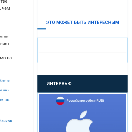
стве
ВТБ24
, чем
ЭТО МОЖЕТ БЫТЬ ИНТЕРЕСНЫМ
«МОСКОВСКИЙ
ИНДУСТРИАЛЬНЫЙ БАНК»
м не
лняет
«ПАО МОСОБЛБАНК»
ямо на
«БАНК САНКТ-ПЕТЕРБУРГ»
Service.
ИНТЕРВЬЮ
«ПРОМСВЯЗЬБАНК»
ртинки.
те нам.
«НОВИКОМБАНК»
Банков
«СМП БАНК»