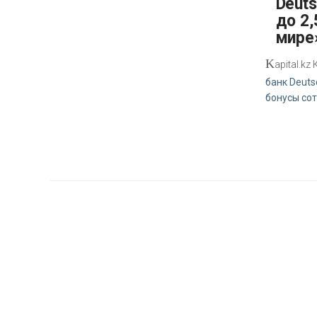
Deut
до 2,
мире
K
apital.k
банк Deuts
бонусы со