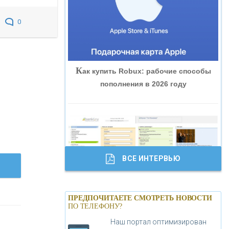
«ВНЕШПРОМБАНК»
0
«БАНК ЮГРА»
К
ак купить Robux: рабочие способы
«БАНК ГЛОБЭКС»
пополнения в 2026 году
«СОВКОМБАНК»
«ТРАСТ»
ВСЕ ИНТЕРВЬЮ
«ГАЗПРОМБАНК»
Б
анки.ру обновил логотип впервые за
«МОСКОВСКИЙ КРЕДИТНЫЙ
ПРЕДПОЧИТАЕТЕ СМОТРЕТЬ НОВОСТИ
19 лет - «Лента новостей»
ПО ТЕЛЕФОНУ?
БАНК»
Наш портал оптимизирован