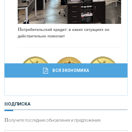
П
отребительский кредит: в каких ситуациях он
действительно помогает
С
корость - один из главных трендов в
кредитовании бизнеса - «Интервью»
ВСЯ ЭКОНОМИКА
И
нвестиционные золотые монеты как средство
ПОДПИСКА
сохранения и увеличения капитала
П
олучите последние обновления и предложения.