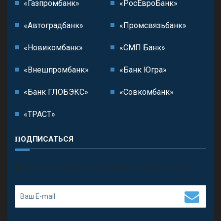
«Газпромбанк»
«РосЕвроБанк»
«Автоградбанк»
«Промсвязьбанк»
«Новикомбанк»
«СМП Банк»
«Внешпромбанк»
«Банк Югра»
«Банк ГЛОБЭКС»
«Совкомбанк»
«ТРАСТ»
ПОДПИСАТЬСЯ
П
олучить последние обновления и предложения.