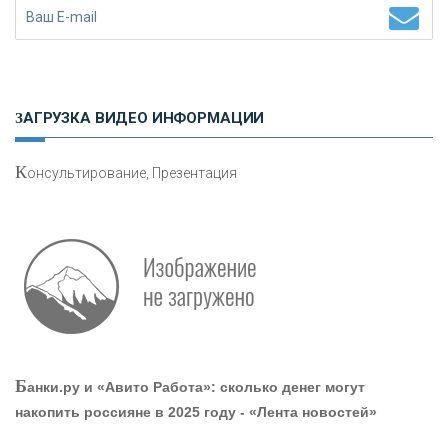
Н
етворкинг для предпринимателей
ЗАГРУЗКА ВИДЕО ИНФОРМАЦИИ
К
онсультирование, Презентация
О
шибки при покупке подержанного авто
Р
абота мечты. Что банки делают для того, чтобы
Б
анки.ру и «Авито Работа»: сколько денег могут
привлечь и удержать персонал - «Интервью»
накопить россияне в 2025 году - «Лента новостей»