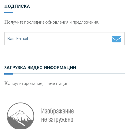
нвестиционные золотые монеты как средство
ПОДПИСКА
сохранения и увеличения капитала
П
олучите последние обновления и предложения.
Н
етворкинг для предпринимателей
ЗАГРУЗКА ВИДЕО ИНФОРМАЦИИ
К
онсультирование, Презентация
Р
абота мечты. Что банки делают для того, чтобы
привлечь и удержать персонал - «Интервью»