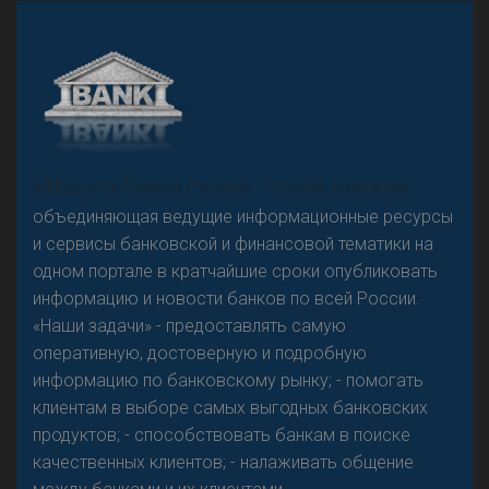
А
двокат it
Р
езкого разворота на рынке автокредитов не
«Н
овости Банков России» – группа компаний,
предвидится - «Интервью»
объединяющая ведущие информационные ресурсы
и сервисы банковской и финансовой тематики на
одном портале в кратчайшие сроки опубликовать
информацию и новости банков по всей России.
«Наши задачи» - предоставлять самую
оперативную, достоверную и подробную
информацию по банковскому рынку; - помогать
клиентам в выборе самых выгодных банковских
продуктов; - способствовать банкам в поиске
качественных клиентов; - налаживать общение