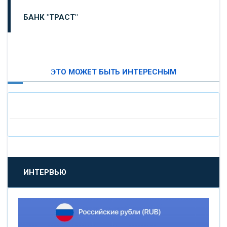
БАНК "ТРАСТ"
ВТБ24
ЭТО МОЖЕТ БЫТЬ ИНТЕРЕСНЫМ
«МОСКОВСКИЙ ИНДУСТРИАЛЬНЫЙ БАНК»
«ПАО МОСОБЛБАНК»
«БАНК САНКТ-ПЕТЕРБУРГ»
«ПРОМСВЯЗЬБАНК»
ИНТЕРВЬЮ
«НОВИКОМБАНК»