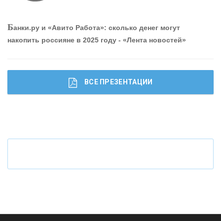
О
шибки при покупке подержанного авто
Б
анки.ру и «Авито Работа»: сколько денег могут
накопить россияне в 2025 году - «Лента новостей»
ВСЕ ПРЕЗЕНТАЦИИ
Ч
то будет с наличными деньгами при цифровом
рубле