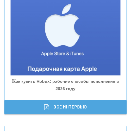
«СМП БАНК»
«ВНЕШПРОМБАНК»
«БАНК ЮГРА»
«БАНК ГЛОБЭКС»
«СОВКОМБАНК»
К
ак купить Robux: рабочие способы пополнения в
2026 году
«ТРАСТ»
«ГАЗПРОМБАНК»
ВСЕ ИНТЕРВЬЮ
«МОСКОВСКИЙ КРЕДИТНЫЙ БАНК»