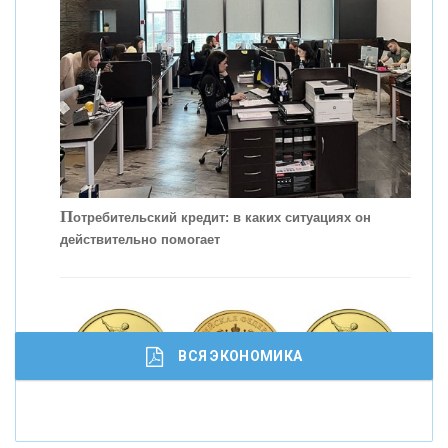
С
корость - один из главных трендов в
кредитовании бизнеса - «Интервью»
П
отребительский кредит: в каких ситуациях он
действительно помогает
ВСЯ ЭКОНОМИКА
И