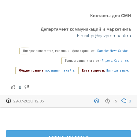
Контакты для СМИ
Департамент коммуникаций и маркетинга
E-mail: pr@gazprombank.ru
Цитирование статьи, картинки - фото скриншот -
Rambler News Service.
Иллюстрация к статье -
Яндекс. Картинки.
Общие правила
поведения на сайте.
Есть вопросы.
Напишите нам.
0
29-07-2020, 12:06
15
0