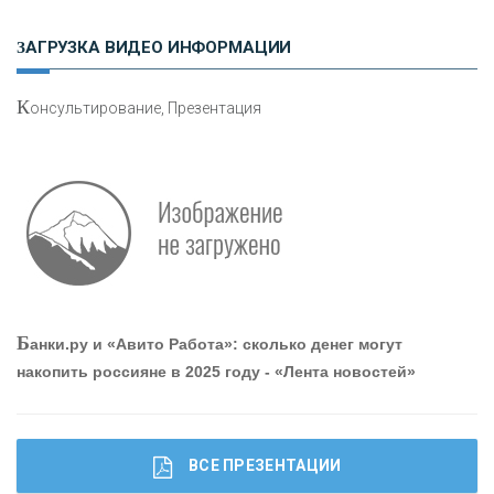
Н
етворкинг для предпринимателей
ЗАГРУЗКА ВИДЕО ИНФОРМАЦИИ
К
онсультирование, Презентация
Р
абота мечты. Что банки делают для того, чтобы
привлечь и удержать персонал - «Интервью»
О
шибки при покупке подержанного авто
Б
анки.ру и «Авито Работа»: сколько денег могут
накопить россияне в 2025 году - «Лента новостей»
ВСЕ ПРЕЗЕНТАЦИИ