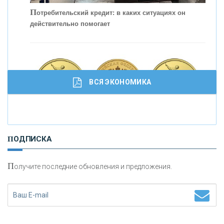
кредитовании бизнеса - «Интервью»
П
отребительский кредит: в каких ситуациях он
действительно помогает
ВСЯ ЭКОНОМИКА
И
нвестиционные золотые монеты как средство
ПОДПИСКА
сохранения и увеличения капитала
П
олучите последние обновления и предложения.