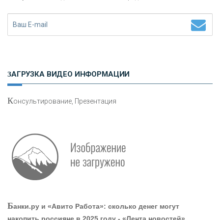
Н
етворкинг для предпринимателей
ЗАГРУЗКА ВИДЕО ИНФОРМАЦИИ
К
онсультирование, Презентация
Р
абота мечты. Что банки делают для того, чтобы
привлечь и удержать персонал - «Интервью»
О
шибки при покупке подержанного авто
Б
анки.ру и «Авито Работа»: сколько денег могут
накопить россияне в 2025 году - «Лента новостей»