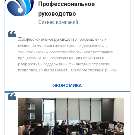
Профессиональное
-- Люблю давать советы и очень не люблю, когда их дают мне.
руководство
«ПРЕСС-СЛУЖБА ВТБ24»
Бизнес компаний
«АВТОГРАДБАНК»
П
рофессиональное руководство промышленных
К
компаний по новым нормативным документам и
ак Система быстрых платежей за пять лет
«ПРОМРЕГИОНБАНК»
технологическим вопросам обеспечивает постоянное
изменила финансовый рынок - «Интервью»
процветание. Мы помогаем нашим клиентам в
разработке и поддержании финансовых стратегий,
ОНАС
позволяющих им завоевать все более сложный рынок.
ЭКОНОМИКА
КОНТАКТЫ