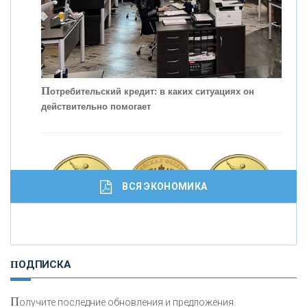
С
корость - один из главных трендов в
кредитовании бизнеса - «Интервью»
П
отребительский кредит: в каких ситуациях он
действительно помогает
ВСЯ ЭКОНОМИКА
И
нвестиционные золотые монеты как средство
ПОДПИСКА
сохранения и увеличения капитала
П
олучите последние обновления и предложения.