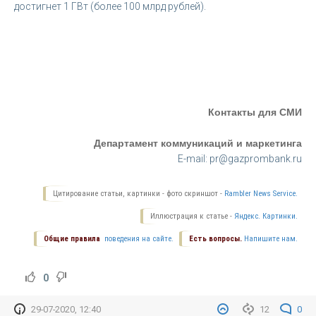
достигнет 1 ГВт (более 100 млрд рублей).
Контакты для СМИ
Департамент коммуникаций и маркетинга
E-mail: pr@gazprombank.ru
Цитирование статьи, картинки - фото скриншот -
Rambler News Service.
Иллюстрация к статье -
Яндекс. Картинки.
Общие правила
поведения на сайте.
Есть вопросы.
Напишите нам.
0
29-07-2020, 12:40
12
0