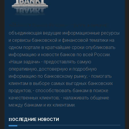
А
двокат it
Р
езкого разворота на рынке автокредитов не
«Н
овости Банков России» – группа компаний,
предвидится - «Интервью»
объединяющая ведущие информационные ресурсы
и сервисы банковской и финансовой тематики на
одном портале в кратчайшие сроки опубликовать
информацию и новости банков по всей России.
«Наши задачи» - предоставлять самую
оперативную, достоверную и подробную
информацию по банковскому рынку; - помогать
клиентам в выборе самых выгодных банковских
продуктов; - способствовать банкам в поиске
качественных клиентов; - налаживать общение
между банками и их клиентами.
ПОСЛЕДНИЕ НОВОСТИ