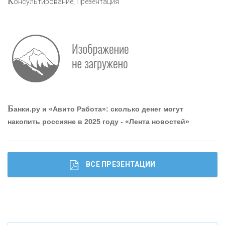
К
онсультирование, Презентация
О
шибки при покупке подержанного авто
Р
абота мечты. Что банки делают для того, чтобы
Б
анки.ру и «Авито Работа»: сколько денег могут
привлечь и удержать персонал - «Интервью»
накопить россияне в 2025 году - «Лента новостей»
ВСЕ ПРЕЗЕНТАЦИИ
Ч
то будет с наличными деньгами при цифровом