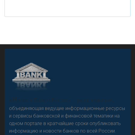
рубле
А
двокат it
«Н
овости Банков России» – группа компаний,
объединяющая ведущие информационные ресурсы
и сервисы банковской и финансовой тематики на
одном портале в кратчайшие сроки опубликовать
Р
езкого разворота на рынке автокредитов не
информацию и новости банков по всей России.
предвидится - «Интервью»