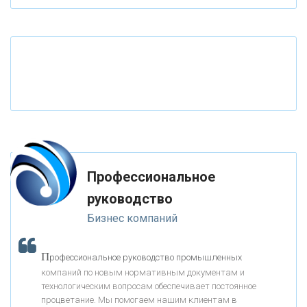
«ТАТФОНДБАНК»
«РОССИЙСКИЙ КАПИТАЛ»
«НАЦИОНАЛЬНЫЙ КЛИРИНГОВЫЙ ЦЕНТР»
«ФК ОТКРЫТИЕ»
Профессиональное
«ЗАПСИБКОМБАНК»
руководство
Бизнес компаний
«РОСЕВРОБАНК»
П
рофессиональное руководство промышленных
«ПРЕСС-СЛУЖБА ВТБ24»
компаний по новым нормативным документам и
технологическим вопросам обеспечивает постоянное
процветание. Мы помогаем нашим клиентам в
«АВТОГРАДБАНК»