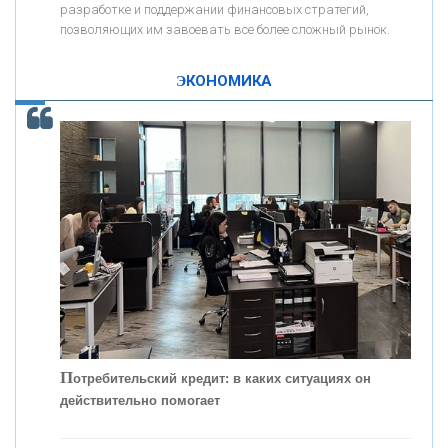
разработке и поддержании финансовых стратегий,
позволяющих им завоевать все более сложный рынок.
К
ак Система быстрых платежей за пять лет
«ПРОМРЕГИОНБАНК»
изменила финансовый рынок - «Интервью»
ЭКОНОМИКА
ОНАС
КОНТАКТЫ
П
отребительский кредит: в каких ситуациях он
действительно помогает
С
корость - один из главных трендов в