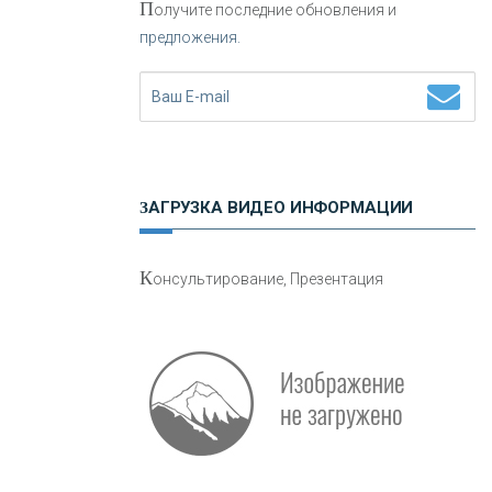
П
олучите последние обновления и
предложения.
Н
етворкинг для предпринимателей
ЗАГРУЗКА ВИДЕО ИНФОРМАЦИИ
О
шибки при покупке подержанного
К
онсультирование, Презентация
авто