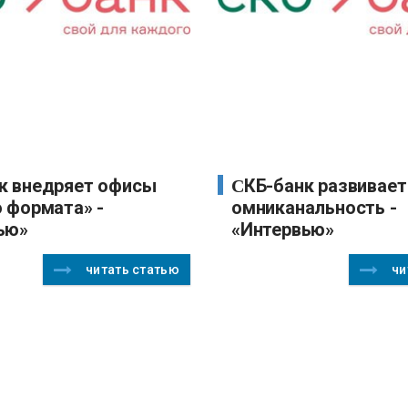
СКБ-банк развивает
о формата» -
омниканальность -
ью»
«Интервью»
читать статью
чи