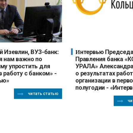
Интервью Председателя
я нам важно по
Правления банка «
му упростить для
УРАЛА» Александра
 работу с банком» -
о результатах рабо
ью»
организации в перв
полугодии - «Интер
читать статью
чи