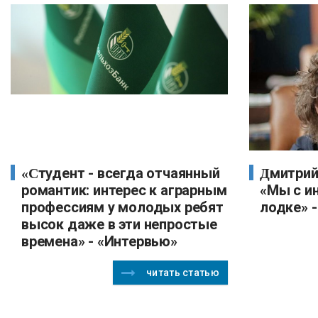
«Cтудент - всегда отчаянный
Дмитрий Пилевин, PNK rental:
романтик: интерес к аграрным
«Мы с и
профессиям у молодых ребят
лодке» 
высок даже в эти непростые
времена» - «Интервью»
читать статью