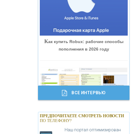
«ВНЕШПРОМБАНК»
«БАНК ЮГРА»
К
ак купить Robux: рабочие способы
«БАНК ГЛОБЭКС»
пополнения в 2026 году
«СОВКОМБАНК»
«ТРАСТ»
ВСЕ ИНТЕРВЬЮ
«ГАЗПРОМБАНК»
Б
анки.ру обновил логотип впервые за
«МОСКОВСКИЙ КРЕДИТНЫЙ
ПРЕДПОЧИТАЕТЕ СМОТРЕТЬ НОВОСТИ
19 лет - «Лента новостей»
ПО ТЕЛЕФОНУ?
БАНК»
Наш портал оптимизирован