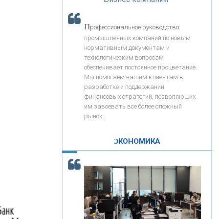
«Интервью»
«ЗАПСИБКОМБАНК»
П
рофессиональное руководство
«РОСЕВРОБАНК»
промышленных компаний по новым
нормативным документам и
технологическим вопросам
«ПРЕСС-СЛУЖБА ВТБ24»
обеспечивает постоянное процветание.
Мы помогаем нашим клиентам в
разработке и поддержании
«АВТОГРАДБАНК»
финансовых стратегий, позволяющих
им завоевать все более сложный
рынок.
«ПРОМРЕГИОНБАНК»
ЭКОНОМИКА
С
корость - один из главных трендов в
ОНАС
кредитовании бизнеса - «Интервью»
КОНТАКТЫ