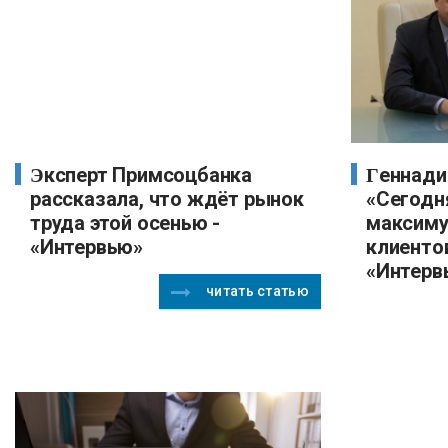
Эксперт Примсоцбанка
Геннадий Изевлин, ВУЗ-банк:
рассказала, что ждёт рынок
«Сегодн
труда этой осенью -
максиму
«Интервью»
клиентов
«Интерв
читать статью