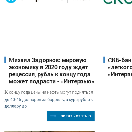
Михаил Задорнов: мировую
СКБ-банк внедряет офисы
экономику в 2020 году ждет
«легког
рецессия, рубль к концу года
«Интерв
может подрасти - «Интервью»
К
концу года цены на нефть могут подняться
до 40-45 долларов за баррель, а курс рубля к
доллару до
читать статью