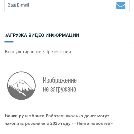
Н
етворкинг для предпринимателей
ЗАГРУЗКА ВИДЕО ИНФОРМАЦИИ
К
онсультирование, Презентация
О
шибки при покупке подержанного авто
Р
абота мечты. Что банки делают для того, чтобы
Б
анки.ру и «Авито Работа»: сколько денег могут
привлечь и удержать персонал - «Интервью»
накопить россияне в 2025 году - «Лента новостей»