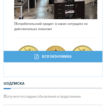
П
отребительский кредит: в каких ситуациях он
действительно помогает
С
корость - один из главных трендов в
кредитовании бизнеса - «Интервью»
ВСЯ ЭКОНОМИКА
И
нвестиционные золотые монеты как средство
ПОДПИСКА
сохранения и увеличения капитала
П
олучите последние обновления и предложения.