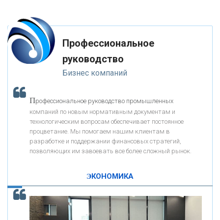
«ФК ОТКРЫТИЕ»
Профессиональное
«ЗАПСИБКОМБАНК»
руководство
Бизнес компаний
«РОСЕВРОБАНК»
П
рофессиональное руководство промышленных
«ПРЕСС-СЛУЖБА ВТБ24»
компаний по новым нормативным документам и
технологическим вопросам обеспечивает постоянное
процветание. Мы помогаем нашим клиентам в
«АВТОГРАДБАНК»
разработке и поддержании финансовых стратегий,
позволяющих им завоевать все более сложный рынок.
К
ак Система быстрых платежей за пять лет
«ПРОМРЕГИОНБАНК»
изменила финансовый рынок - «Интервью»
ЭКОНОМИКА
ОНАС