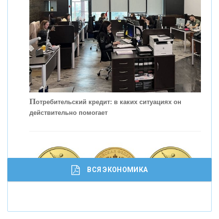
КОНТАКТЫ
П
отребительский кредит: в каких ситуациях он
действительно помогает
С
корость - один из главных трендов в
кредитовании бизнеса - «Интервью»
ВСЯ ЭКОНОМИКА
И
нвестиционные золотые монеты как средство