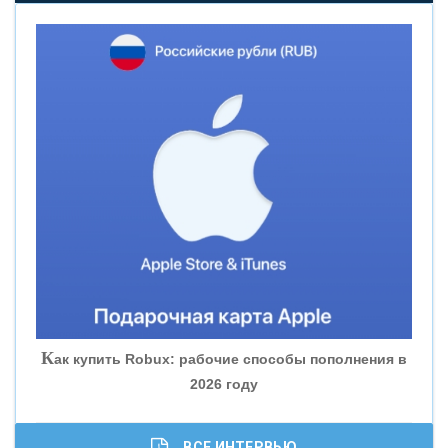
«НОВИКОМБАНК»
«СМП БАНК»
«ВНЕШПРОМБАНК»
«БАНК ЮГРА»
«БАНК ГЛОБЭКС»
«СОВКОМБАНК»
К
ак купить Robux: рабочие способы пополнения в
2026 году
«ТРАСТ»
«ГАЗПРОМБАНК»
ВСЕ ИНТЕРВЬЮ