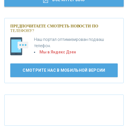
«МОСКОВСКИЙ КРЕДИТНЫЙ БАНК»
ПРЕДПОЧИТАЕТЕ СМОТРЕТЬ НОВОСТИ ПО
ТЕЛЕФОНУ?
«АБСОЛЮТ БАНК»
Наш портал оптимизирован под ваш
телефон.
Б
«БАНК ВОЗРОЖДЕНИЕ»
анки.ру обновил логотип впервые за 19 лет -
Мы в Яндекс Дзен
«Лента новостей»
АО «КРЕДИТ ЕВРОПА БАНК»
СМОТРИТЕ НАС В МОБИЛЬНОЙ ВЕРСИИ
«ТАТФОНДБАНК»
«РОССИЙСКИЙ КАПИТАЛ»
«НАЦИОНАЛЬНЫЙ КЛИРИНГОВЫЙ ЦЕНТР»