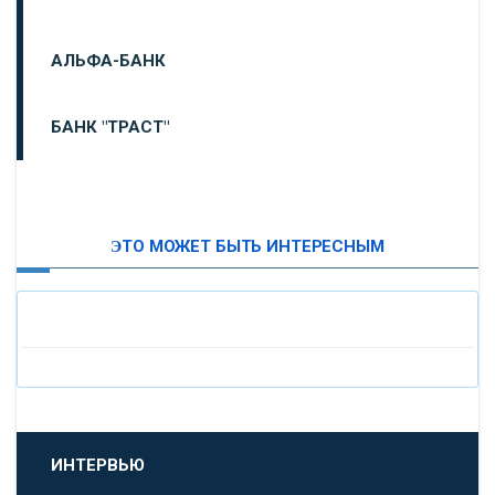
АЛЬФА-БАНК
БАНК "ТРАСТ"
ВТБ24
ЭТО МОЖЕТ БЫТЬ ИНТЕРЕСНЫМ
«МОСКОВСКИЙ ИНДУСТРИАЛЬНЫЙ БАНК»
«ПАО МОСОБЛБАНК»
«БАНК САНКТ-ПЕТЕРБУРГ»
«ПРОМСВЯЗЬБАНК»
ИНТЕРВЬЮ