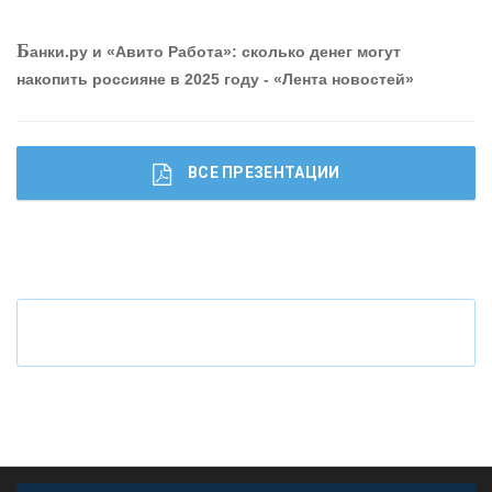
О
шибки при покупке подержанного авто
Р
абота мечты. Что банки делают для того, чтобы
Б
анки.ру и «Авито Работа»: сколько денег могут
привлечь и удержать персонал - «Интервью»
накопить россияне в 2025 году - «Лента новостей»
ВСЕ ПРЕЗЕНТАЦИИ
Ч
то будет с наличными деньгами при цифровом
рубле