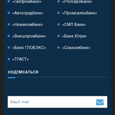
«Газпромбанк»
«РосЕвроБанк»
«Автоградбанк»
«Промсвязьбанк»
«Новикомбанк»
«СМП Банк»
«Внешпромбанк»
«Банк Югра»
«Банк ГЛОБЭКС»
«Совкомбанк»
«ТРАСТ»
ПОДПИСАТЬСЯ
П
олучить последние обновления и предложения.