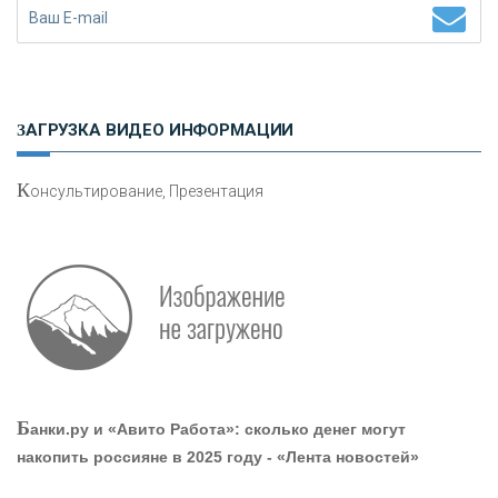
Н
етворкинг для предпринимателей
ЗАГРУЗКА ВИДЕО ИНФОРМАЦИИ
К
онсультирование, Презентация
Р
абота мечты. Что банки делают для того, чтобы
привлечь и удержать персонал - «Интервью»
О
шибки при покупке подержанного авто
Б
анки.ру и «Авито Работа»: сколько денег могут
накопить россияне в 2025 году - «Лента новостей»