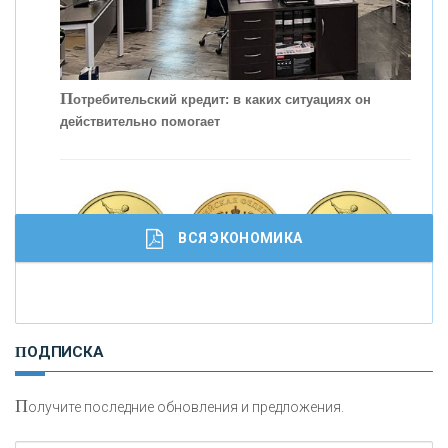
С
корость - один из главных трендов в
кредитовании бизнеса - «Интервью»
П
отребительский кредит: в каких ситуациях он
действительно помогает
ВСЯ ЭКОНОМИКА
И
нвестиционные золотые монеты как средство
ПОДПИСКА
сохранения и увеличения капитала
П
олучите последние обновления и предложения.