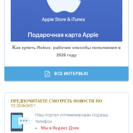
«БАНК ЮГРА»
«БАНК ГЛОБЭКС»
«СОВКОМБАНК»
К
ак купить Robux: рабочие способы пополнения в
2026 году
«ТРАСТ»
«ГАЗПРОМБАНК»
ВСЕ ИНТЕРВЬЮ
«МОСКОВСКИЙ КРЕДИТНЫЙ БАНК»
ПРЕДПОЧИТАЕТЕ СМОТРЕТЬ НОВОСТИ ПО
ТЕЛЕФОНУ?
«АБСОЛЮТ БАНК»
Наш портал оптимизирован под ваш
телефон.
Б
«БАНК ВОЗРОЖДЕНИЕ»
анки.ру обновил логотип впервые за 19 лет -
Мы в Яндекс Дзен