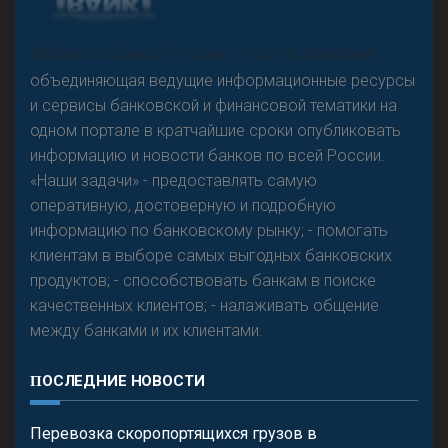
А
двокат it
Р
езкого разворота на рынке автокредитов не
«Н
овости Банков России» – группа компаний,
предвидится - «Интервью»
объединяющая ведущие информационные ресурсы
и сервисы банковской и финансовой тематики на
одном портале в кратчайшие сроки опубликовать
информацию и новости банков по всей России.
«Наши задачи» - предоставлять самую
оперативную, достоверную и подробную
информацию по банковскому рынку; - помогать
клиентам в выборе самых выгодных банковских
продуктов; - способствовать банкам в поиске
качественных клиентов; - налаживать общение
между банками и их клиентами.
ПОСЛЕДНИЕ НОВОСТИ
Перевозка скоропортящихся грузов в