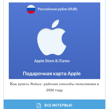
«НОВИКОМБАНК»
«СМП БАНК»
«ВНЕШПРОМБАНК»
«БАНК ЮГРА»
«БАНК ГЛОБЭКС»
«СОВКОМБАНК»
К
ак купить Robux: рабочие способы пополнения в
2026 году
«ТРАСТ»
«ГАЗПРОМБАНК»
ВСЕ ИНТЕРВЬЮ