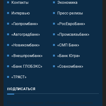
Контакты
Экономика
Интервью
Пресс-релизы
«Газпромбанк»
«РосЕвроБанк»
«Автоградбанк»
«Промсвязьбанк»
«Новикомбанк»
«СМП Банк»
«Внешпромбанк»
«Банк Югра»
«Банк ГЛОБЭКС»
«Совкомбанк»
«ТРАСТ»
ПОДПИСАТЬСЯ
П
олучить последние обновления и предложения.