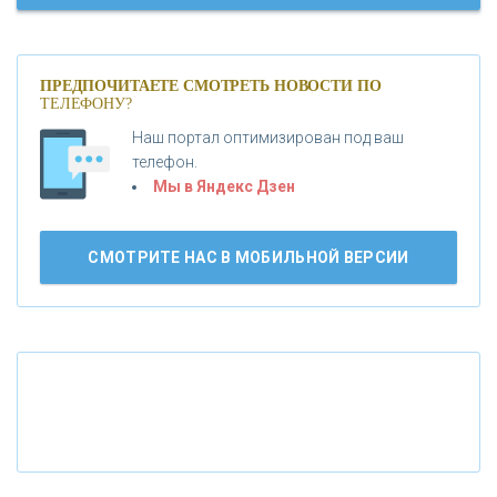
«МОСКОВСКИЙ КРЕДИТНЫЙ БАНК»
ПРЕДПОЧИТАЕТЕ СМОТРЕТЬ НОВОСТИ ПО
ТЕЛЕФОНУ?
«АБСОЛЮТ БАНК»
Наш портал оптимизирован под ваш
телефон.
Б
«БАНК ВОЗРОЖДЕНИЕ»
анки.ру обновил логотип впервые за 19 лет -
Мы в Яндекс Дзен
«Лента новостей»
АО «КРЕДИТ ЕВРОПА БАНК»
СМОТРИТЕ НАС В МОБИЛЬНОЙ ВЕРСИИ
«ТАТФОНДБАНК»
«РОССИЙСКИЙ КАПИТАЛ»
«НАЦИОНАЛЬНЫЙ КЛИРИНГОВЫЙ ЦЕНТР»