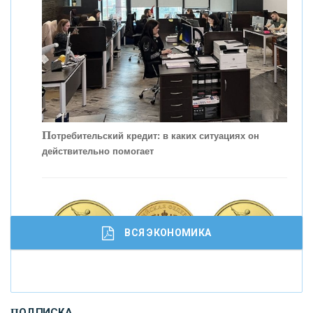
П
отребительский кредит: в каких ситуациях он
действительно помогает
С
корость - один из главных трендов в
кредитовании бизнеса - «Интервью»
ВСЯ ЭКОНОМИКА
И
нвестиционные золотые монеты как средство
ПОДПИСКА
сохранения и увеличения капитала