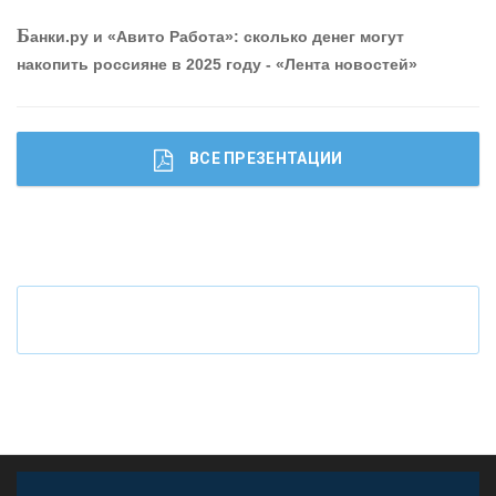
шибки при покупке подержанного авто
Р
абота мечты. Что банки делают для того, чтобы
Б
анки.ру и «Авито Работа»: сколько денег могут
привлечь и удержать персонал - «Интервью»
накопить россияне в 2025 году - «Лента новостей»
ВСЕ ПРЕЗЕНТАЦИИ
Ч
то будет с наличными деньгами при цифровом
рубле