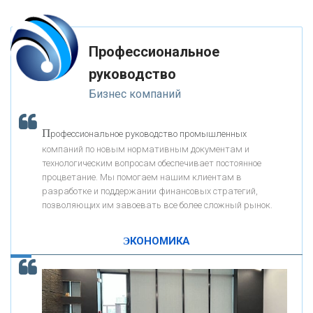
«ФК ОТКРЫТИЕ»
Профессиональное
«ЗАПСИБКОМБАНК»
руководство
Бизнес компаний
«РОСЕВРОБАНК»
П
рофессиональное руководство промышленных
«ПРЕСС-СЛУЖБА ВТБ24»
компаний по новым нормативным документам и
технологическим вопросам обеспечивает постоянное
процветание. Мы помогаем нашим клиентам в
«АВТОГРАДБАНК»
разработке и поддержании финансовых стратегий,
позволяющих им завоевать все более сложный рынок.
К
ак Система быстрых платежей за пять лет
«ПРОМРЕГИОНБАНК»
изменила финансовый рынок - «Интервью»
ЭКОНОМИКА
ОНАС
КОНТАКТЫ