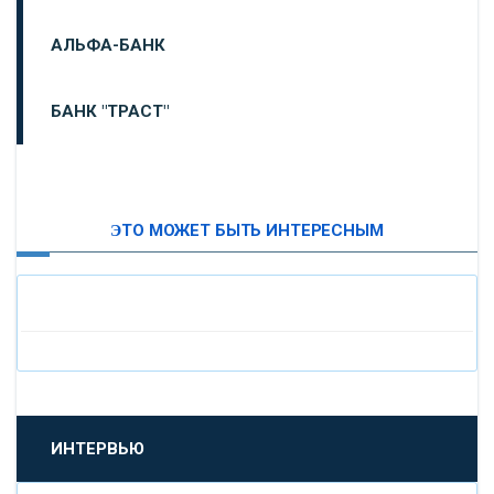
АЛЬФА-БАНК
БАНК "ТРАСТ"
ВТБ24
ЭТО МОЖЕТ БЫТЬ ИНТЕРЕСНЫМ
«МОСКОВСКИЙ ИНДУСТРИАЛЬНЫЙ БАНК»
«ПАО МОСОБЛБАНК»
«БАНК САНКТ-ПЕТЕРБУРГ»
«ПРОМСВЯЗЬБАНК»
ИНТЕРВЬЮ