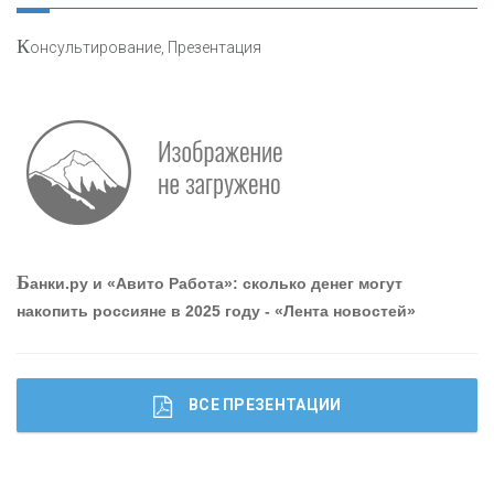
К
онсультирование, Презентация
Р
абота мечты. Что банки делают для того, чтобы
привлечь и удержать персонал - «Интервью»
О
шибки при покупке подержанного авто
Б
анки.ру и «Авито Работа»: сколько денег могут
накопить россияне в 2025 году - «Лента новостей»
ВСЕ ПРЕЗЕНТАЦИИ