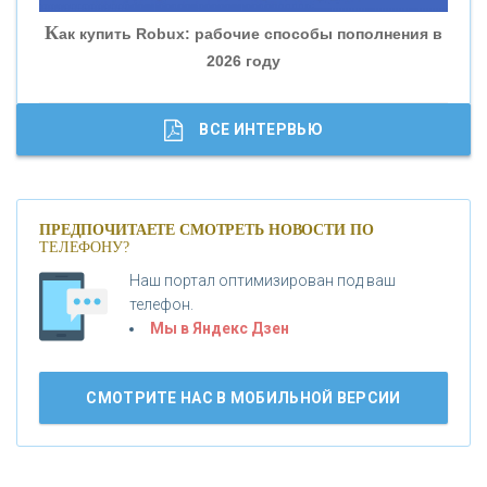
К
ак купить Robux: рабочие способы пополнения в
2026 году
«ТРАСТ»
«ГАЗПРОМБАНК»
ВСЕ ИНТЕРВЬЮ
«МОСКОВСКИЙ КРЕДИТНЫЙ БАНК»
ПРЕДПОЧИТАЕТЕ СМОТРЕТЬ НОВОСТИ ПО
ТЕЛЕФОНУ?
«АБСОЛЮТ БАНК»
Наш портал оптимизирован под ваш
телефон.
Б
«БАНК ВОЗРОЖДЕНИЕ»
анки.ру обновил логотип впервые за 19 лет -
Мы в Яндекс Дзен
«Лента новостей»
АО «КРЕДИТ ЕВРОПА БАНК»
СМОТРИТЕ НАС В МОБИЛЬНОЙ ВЕРСИИ
«ТАТФОНДБАНК»