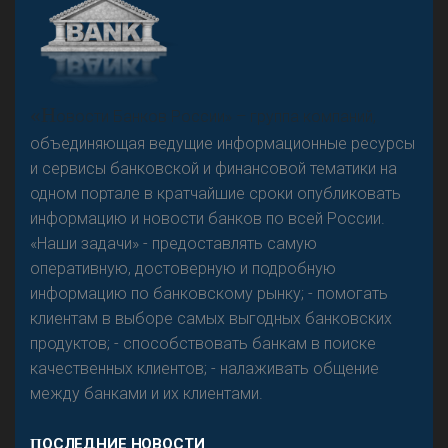
А
двокат it
Р
езкого разворота на рынке автокредитов не
«Н
овости Банков России» – группа компаний,
предвидится - «Интервью»
объединяющая ведущие информационные ресурсы
и сервисы банковской и финансовой тематики на
одном портале в кратчайшие сроки опубликовать
информацию и новости банков по всей России.
«Наши задачи» - предоставлять самую
оперативную, достоверную и подробную
информацию по банковскому рынку; - помогать
клиентам в выборе самых выгодных банковских
продуктов; - способствовать банкам в поиске
качественных клиентов; - налаживать общение
между банками и их клиентами.
ПОСЛЕДНИЕ НОВОСТИ