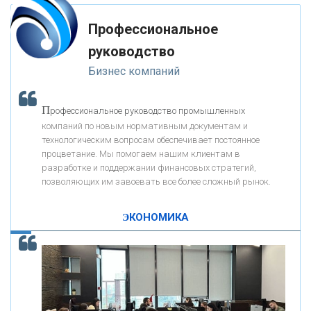
мимо ушей. Он никогда не бывает полезен никому, кроме того, кто его
«РОСЕВРОБАНК»
дал.
Профессиональное
-- Люблю давать советы и очень не люблю, когда их дают мне.
руководство
«ПРЕСС-СЛУЖБА ВТБ24»
Бизнес компаний
«АВТОГРАДБАНК»
П
рофессиональное руководство промышленных
К
компаний по новым нормативным документам и
ак Система быстрых платежей за пять лет
«ПРОМРЕГИОНБАНК»
технологическим вопросам обеспечивает постоянное
изменила финансовый рынок - «Интервью»
процветание. Мы помогаем нашим клиентам в
разработке и поддержании финансовых стратегий,
ОНАС
позволяющих им завоевать все более сложный рынок.
ЭКОНОМИКА
КОНТАКТЫ