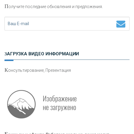
П
олучите последние обновления и предложения.
Н
етворкинг для предпринимателей
ЗАГРУЗКА ВИДЕО ИНФОРМАЦИИ
К
онсультирование, Презентация
Р
абота мечты. Что банки делают для того, чтобы
привлечь и удержать персонал - «Интервью»
О
шибки при покупке подержанного авто