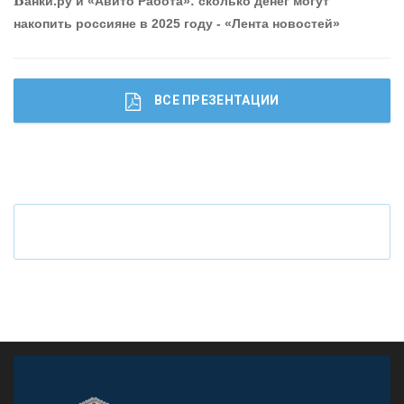
Б
анки.ру и «Авито Работа»: сколько денег могут
накопить россияне в 2025 году - «Лента новостей»
ВСЕ ПРЕЗЕНТАЦИИ
Ч
то будет с наличными деньгами при цифровом
рубле