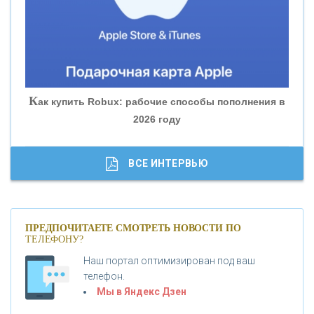
«БАНК ГЛОБЭКС»
«СОВКОМБАНК»
К
ак купить Robux: рабочие способы пополнения в
2026 году
«ТРАСТ»
«ГАЗПРОМБАНК»
ВСЕ ИНТЕРВЬЮ
«МОСКОВСКИЙ КРЕДИТНЫЙ БАНК»
ПРЕДПОЧИТАЕТЕ СМОТРЕТЬ НОВОСТИ ПО
ТЕЛЕФОНУ?
«АБСОЛЮТ БАНК»
Наш портал оптимизирован под ваш
телефон.
Б
«БАНК ВОЗРОЖДЕНИЕ»
анки.ру обновил логотип впервые за 19 лет -
Мы в Яндекс Дзен
«Лента новостей»