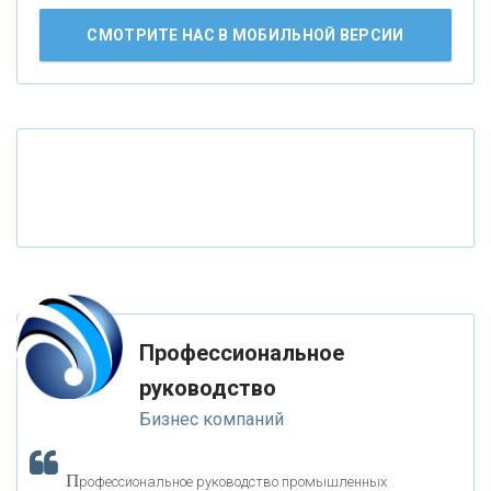
АО «КРЕДИТ ЕВРОПА БАНК»
СМОТРИТЕ НАС В МОБИЛЬНОЙ ВЕРСИИ
«ТАТФОНДБАНК»
«РОССИЙСКИЙ КАПИТАЛ»
«НАЦИОНАЛЬНЫЙ КЛИРИНГОВЫЙ ЦЕНТР»
«ФК ОТКРЫТИЕ»
Профессиональное
«ЗАПСИБКОМБАНК»
руководство
Бизнес компаний
«РОСЕВРОБАНК»
П
рофессиональное руководство промышленных
«ПРЕСС-СЛУЖБА ВТБ24»