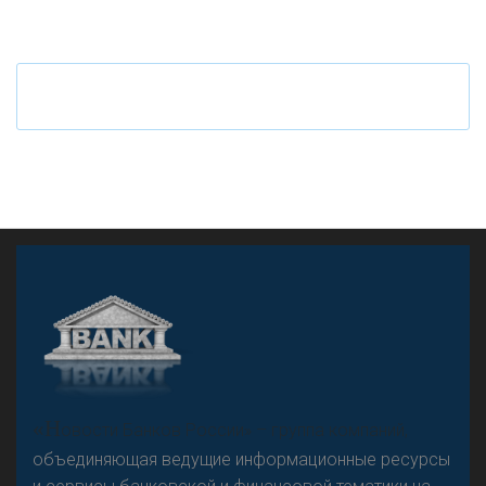
Ч
то будет с наличными деньгами при цифровом
рубле
А
двокат it
«Н
овости Банков России» – группа компаний,
объединяющая ведущие информационные ресурсы